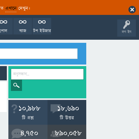
ারিত
এখানে
দেখুন।
পোল
ব্যাজ
টপ ইউজার
লগ ইন
10,988
18,690
টি প্রশ্ন
টি উত্তর
4,750
890,058