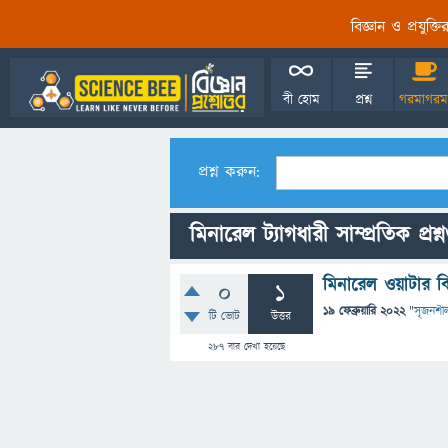
বিজ্ঞান ও প্রযুক্
বী হোম
প্রশ্ন
গরমাগরম
প্রশ্ন করুন:
মিনারেল ট্যাগধারী সাম্প্রতিক প্রশ্
মিনারেল ওয়াটার ক
0
1
19 ফেব্রুয়ারি 2022
"
সৃজনশী
টি ভোট
উত্তর
287
বার দেখা হয়েছে