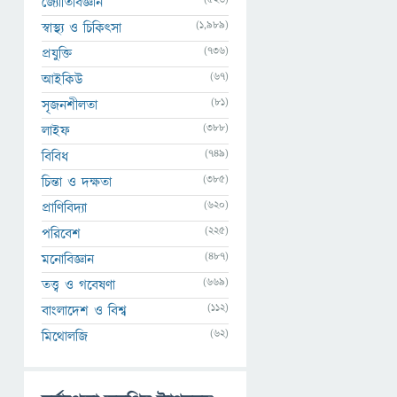
জ্যোতির্বিজ্ঞান
(1,989)
স্বাস্থ্য ও চিকিৎসা
(736)
প্রযুক্তি
(67)
আইকিউ
(81)
সৃজনশীলতা
(388)
লাইফ
(749)
বিবিধ
(385)
চিন্তা ও দক্ষতা
(620)
প্রাণিবিদ্যা
(225)
পরিবেশ
(487)
মনোবিজ্ঞান
(669)
তত্ত্ব ও গবেষণা
(112)
বাংলাদেশ ও বিশ্ব
(62)
মিথোলজি