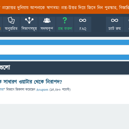
তির প্রশ্নোত্তর দুনিয়ায় আপনাকে স্বাগতম! প্রশ্ন-উত্তর দিয়ে জিতে নিন পুরস্কার, বিস্ত
!
অনুত্তরিত
বিভাগসমূহ
সদস্যবৃন্দ
প্রশ্ন করুন
FAQ
চ্যাট রুম
নগুলো
ি সাধারণ ওয়াটার থেকে নিরাপদ?
লতা
" বিভাগে
জিজ্ঞাসা
করেছেন
Anupom
(
15,280
পয়েন্ট)