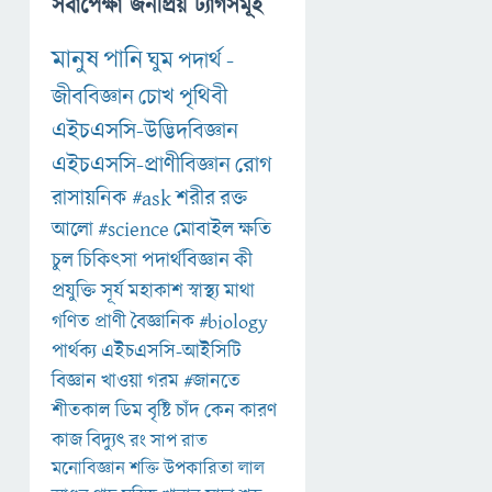
সর্বাপেক্ষা জনপ্রিয় ট্যাগসমূহ
মানুষ
পানি
ঘুম
পদার্থ
-
জীববিজ্ঞান
চোখ
পৃথিবী
এইচএসসি-উদ্ভিদবিজ্ঞান
এইচএসসি-প্রাণীবিজ্ঞান
রোগ
রাসায়নিক
#ask
শরীর
রক্ত
আলো
#science
মোবাইল
ক্ষতি
চুল
চিকিৎসা
পদার্থবিজ্ঞান
কী
প্রযুক্তি
সূর্য
মহাকাশ
স্বাস্থ্য
মাথা
গণিত
প্রাণী
বৈজ্ঞানিক
#biology
পার্থক্য
এইচএসসি-আইসিটি
বিজ্ঞান
খাওয়া
গরম
#জানতে
শীতকাল
ডিম
বৃষ্টি
চাঁদ
কেন
কারণ
কাজ
বিদ্যুৎ
রং
সাপ
রাত
মনোবিজ্ঞান
শক্তি
উপকারিতা
লাল