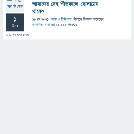
+3
আমাদের দেহ শীতকালে মোলায়েম
টি ভোট
থাকে?
1
18 মে 2021
"
স্বাস্থ্য ও চিকিৎসা
" বিভাগে
জিজ্ঞাসা
করেছেন
অনিন্দিতা সাহা লগ্ন
(
9,000
পয়েন্ট)
উত্তর
349
বার দেখা হয়েছে