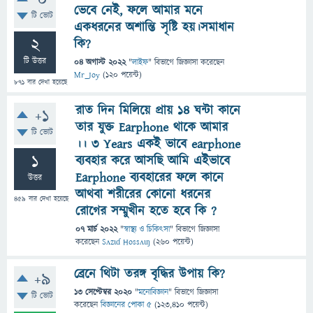
0
ভেবে নেই, ফলে আমার মনে
টি ভোট
একধরনের অশান্তি সৃষ্টি হয়।সমাধান
2
কি?
টি উত্তর
04 অগাস্ট 2022
"
লাইফ
" বিভাগে
জিজ্ঞাসা
করেছেন
Mr_Joy
(
120
পয়েন্ট)
871
বার দেখা হয়েছে
রাত দিন মিলিয়ে প্রায় 14 ঘন্টা কানে
+1
তার যুক্ত Earphone থাকে আমার
টি ভোট
।। 3 Years একই ভাবে earphone
1
ব্যবহার করে আসছি আমি এইভাবে
Earphone ব্যবহারের ফলে কানে
উত্তর
আথবা শরীরের কোনো ধরনের
459
বার দেখা হয়েছে
রোগের সম্মুখীন হতে হবে কি ?
07 মার্চ 2022
"
স্বাস্থ্য ও চিকিৎসা
" বিভাগে
জিজ্ঞাসা
করেছেন
Sʌzɩɗ Hossʌɩŋ
(
260
পয়েন্ট)
ব্রেনে থিটা তরঙ্গ বৃদ্ধির উপায় কি?
+9
13 সেপ্টেম্বর 2020
"
মনোবিজ্ঞান
" বিভাগে
জিজ্ঞাসা
টি ভোট
করেছেন
বিজ্ঞানের পোকা ৫
(
123,410
পয়েন্ট)