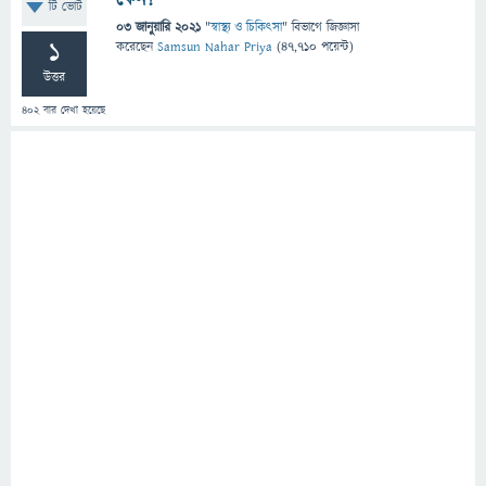
টি ভোট
03 জানুয়ারি 2021
"
স্বাস্থ্য ও চিকিৎসা
" বিভাগে
জিজ্ঞাসা
1
করেছেন
Samsun Nahar Priya
(
47,710
পয়েন্ট)
উত্তর
402
বার দেখা হয়েছে