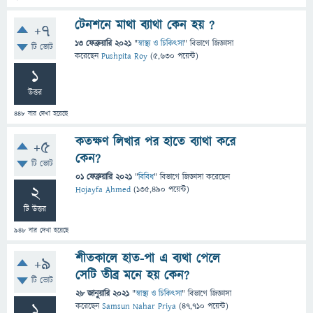
টেনশনে মাথা ব্যাথা কেন হয় ?
+7
13 ফেব্রুয়ারি 2021
"
স্বাস্থ্য ও চিকিৎসা
" বিভাগে
জিজ্ঞাসা
টি ভোট
করেছেন
Pushpita Roy
(
5,630
পয়েন্ট)
1
উত্তর
448
বার দেখা হয়েছে
কতক্ষণ লিখার পর হাতে ব্যাথা করে
+5
কেন?
টি ভোট
01 ফেব্রুয়ারি 2021
"
বিবিধ
" বিভাগে
জিজ্ঞাসা
করেছেন
2
Hojayfa Ahmed
(
135,490
পয়েন্ট)
টি উত্তর
948
বার দেখা হয়েছে
শীতকালে হাত-পা এ ব্যথা পেলে
+9
সেটি তীব্র মনে হয় কেন?
টি ভোট
28 জানুয়ারি 2021
"
স্বাস্থ্য ও চিকিৎসা
" বিভাগে
জিজ্ঞাসা
1
করেছেন
Samsun Nahar Priya
(
47,710
পয়েন্ট)