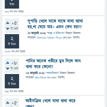
উত্তর
709
বার দেখা হয়েছে
সুপাড়ি খেলে মাঝে মাঝে মাথা ব্যাথা
+5
হয়,গা ঘেমে যায়। এমন কেন হয়??
টি ভোট
27 জানুয়ারি 2021
"
স্বাস্থ্য ও চিকিৎসা
" বিভাগে
জিজ্ঞাসা
2
করেছেন
Samsun Nahar Priya
(
47,710
পয়েন্ট)
টি উত্তর
2,020
বার দেখা হয়েছে
পানির অনেক গভীরে ডুব দিলে কান
+8
ব্যথা করে কেনো?
টি ভোট
06 জানুয়ারি 2021
"
পদার্থবিজ্ঞান
" বিভাগে
জিজ্ঞাসা
2
করেছেন
Abu Reza
(
10,660
পয়েন্ট)
টি উত্তর
929
বার দেখা হয়েছে
আইসক্রিম খেলে মাথা ব্যথা করে
+5
কেন?