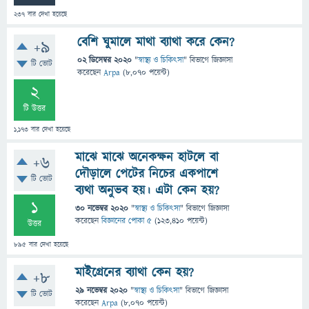
237
বার দেখা হয়েছে
বেশি ঘুমালে মাথা ব্যাথা করে কেন?
+9
02 ডিসেম্বর 2020
"
স্বাস্থ্য ও চিকিৎসা
" বিভাগে
জিজ্ঞাসা
টি ভোট
করেছেন
Arpa
(
8,070
পয়েন্ট)
2
টি উত্তর
1,173
বার দেখা হয়েছে
মাঝে মাঝে অনেকক্ষন হাটলে বা
+6
দৌড়ালে পেটের নিচের একপাশে
টি ভোট
ব্যথা অনুভব হয়। এটা কেন হয়?
1
30 নভেম্বর 2020
"
স্বাস্থ্য ও চিকিৎসা
" বিভাগে
জিজ্ঞাসা
করেছেন
বিজ্ঞানের পোকা ৫
(
123,410
পয়েন্ট)
উত্তর
895
বার দেখা হয়েছে
মাইগ্রেনের ব্যাথা কেন হয়?
+8
29 নভেম্বর 2020
"
স্বাস্থ্য ও চিকিৎসা
" বিভাগে
জিজ্ঞাসা
টি ভোট
করেছেন
Arpa
(
8,070
পয়েন্ট)