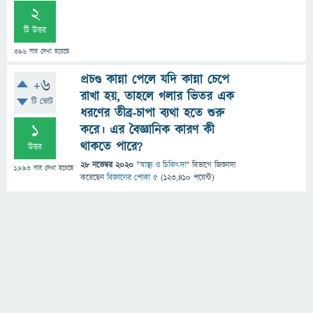
2
টি উত্তর
396
বার দেখা হয়েছে
প্রচণ্ড কান্না পেলে যদি কান্না চেপে
+6
রাখা হয়, তাহলে গলার ভিতর এক
টি ভোট
ধরণের তীব্র-চাপা ব্যথা হতে শুরু
1
করে। এর বৈজ্ঞানিক কারণ কী
থাকতে পারে?
উত্তর
28 নভেম্বর 2020
"
স্বাস্থ্য ও চিকিৎসা
" বিভাগে
জিজ্ঞাসা
1,893
বার দেখা হয়েছে
করেছেন
বিজ্ঞানের পোকা ৫
(
123,410
পয়েন্ট)