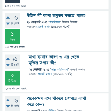
1,092
বার দেখা হয়েছে
উদ্ভিদ কী ব্যাথা অনুভব করতে পারে?
+6
28 ফেব্রুয়ারি 2021
"
জীববিজ্ঞান
" বিভাগে
জিজ্ঞাসা
টি ভোট
করেছেন
মেহেদী হাসান
(
141,860
পয়েন্ট)
1
উত্তর
835
বার দেখা হয়েছে
মাথা ব্যাথার কারণ ও এর থেকে
+1
মুক্তির উপায় কী?
টি ভোট
25 ফেব্রুয়ারি 2021
"
স্বাস্থ্য ও চিকিৎসা
" বিভাগে
জিজ্ঞাসা
2
করেছেন
মেহেদী হাসান
(
141,860
পয়েন্ট)
টি উত্তর
2,869
বার দেখা হয়েছে
অনেকক্ষণ বসে থাকলে কোমরে ব্যাথা
+6
করে কেন?
টি ভোট