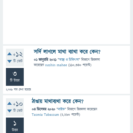
সর্দি লাগলে মাথা ব্যাথা করে কেন?
+12
01 জানুয়ারি 2021
"
স্বাস্থ্য ও চিকিৎসা
" বিভাগে
জিজ্ঞাসা
টি ভোট
করেছেন
noshin mahee
(
110,340
পয়েন্ট)
3
টি উত্তর
2,779
বার দেখা হয়েছে
ঠাণ্ডায় মাথাব্যথা করে কেন?
+10
04 ডিসেম্বর 2020
"
লাইফ
" বিভাগে
জিজ্ঞাসা
করেছেন
টি ভোট
Tasmia Tabassum
(
2,260
পয়েন্ট)
1
উত্তর