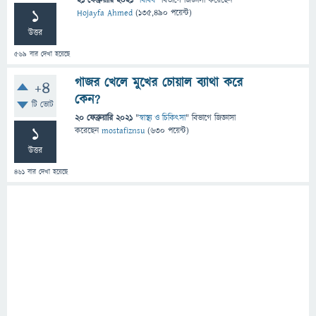
21 ফেব্রুয়ারি 2021
"
বিবিধ
" বিভাগে
জিজ্ঞাসা
করেছেন
1
Hojayfa Ahmed
(
135,490
পয়েন্ট)
উত্তর
569
বার দেখা হয়েছে
গাজর খেলে মুখের চোয়াল ব্যাথা করে
+4
কেন?
টি ভোট
20 ফেব্রুয়ারি 2021
"
স্বাস্থ্য ও চিকিৎসা
" বিভাগে
জিজ্ঞাসা
1
করেছেন
mostafiznsu
(
630
পয়েন্ট)
উত্তর
461
বার দেখা হয়েছে