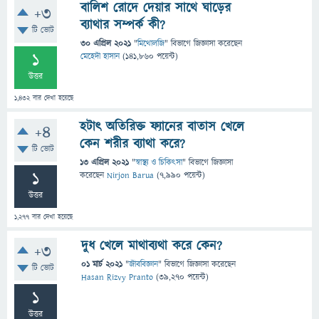
বালিশ রোদে দেয়ার সাথে ঘাড়ের
+3
ব্যাথার সম্পর্ক কী?
টি ভোট
30 এপ্রিল 2021
"
মিথোলজি
" বিভাগে
জিজ্ঞাসা
করেছেন
1
মেহেদী হাসান
(
141,860
পয়েন্ট)
উত্তর
1,432
বার দেখা হয়েছে
হটাৎ অতিরিক্ত ফ্যানের বাতাস খেলে
+4
কেন শরীর ব্যাথা করে?
টি ভোট
13 এপ্রিল 2021
"
স্বাস্থ্য ও চিকিৎসা
" বিভাগে
জিজ্ঞাসা
1
করেছেন
Nirjon Barua
(
7,990
পয়েন্ট)
উত্তর
1,277
বার দেখা হয়েছে
দুধ খেলে মাথাব্যথা করে কেন?
+3
01 মার্চ 2021
"
জীববিজ্ঞান
" বিভাগে
জিজ্ঞাসা
করেছেন
টি ভোট
Hasan Rizvy Pranto
(
39,270
পয়েন্ট)
1
উত্তর