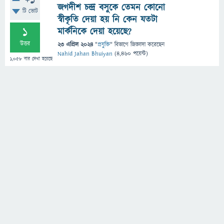
+1
জগদীশ চন্দ্র বসুকে তেমন কোনো
টি ভোট
স্বীকৃতি দেয়া হয় নি কেন যতটা
1
মার্কনিকে দেয়া হয়েছে?
উত্তর
23 এপ্রিল 2024
"
প্রযুক্তি
" বিভাগে
জিজ্ঞাসা
করেছেন
Nahid Jahan Bhuiyan
(
4,460
পয়েন্ট)
1,058
বার দেখা হয়েছে