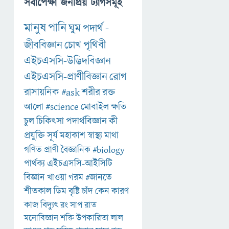
সর্বাপেক্ষা জনপ্রিয় ট্যাগসমূহ
মানুষ
পানি
ঘুম
পদার্থ
-
জীববিজ্ঞান
চোখ
পৃথিবী
এইচএসসি-উদ্ভিদবিজ্ঞান
এইচএসসি-প্রাণীবিজ্ঞান
রোগ
রাসায়নিক
#ask
শরীর
রক্ত
আলো
#science
মোবাইল
ক্ষতি
চুল
চিকিৎসা
পদার্থবিজ্ঞান
কী
প্রযুক্তি
সূর্য
মহাকাশ
স্বাস্থ্য
মাথা
গণিত
প্রাণী
বৈজ্ঞানিক
#biology
পার্থক্য
এইচএসসি-আইসিটি
বিজ্ঞান
খাওয়া
গরম
#জানতে
শীতকাল
ডিম
বৃষ্টি
চাঁদ
কেন
কারণ
কাজ
বিদ্যুৎ
রং
সাপ
রাত
মনোবিজ্ঞান
শক্তি
উপকারিতা
লাল