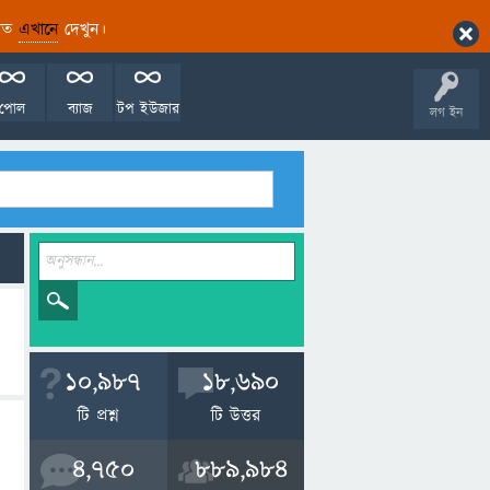
ারিত
এখানে
দেখুন।
পোল
ব্যাজ
টপ ইউজার
লগ ইন
10,987
18,690
টি প্রশ্ন
টি উত্তর
4,750
889,984