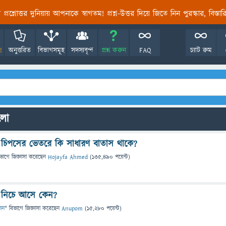
তির প্রশ্নোত্তর দুনিয়ায় আপনাকে স্বাগতম! প্রশ্ন-উত্তর দিয়ে জিতে নিন পুরস্কার, বিস্ত
!
অনুত্তরিত
বিভাগসমূহ
সদস্যবৃন্দ
প্রশ্ন করুন
FAQ
চ্যাট রুম
ুলো
ুর চিপসের ভেতরে কি সাধারণ বাতাস থাকে?
িভাগে
জিজ্ঞাসা
করেছেন
Hojayfa Ahmed
(
135,490
পয়েন্ট)
স নিচে আসে কেন?
ঞান
" বিভাগে
জিজ্ঞাসা
করেছেন
Anupom
(
15,280
পয়েন্ট)