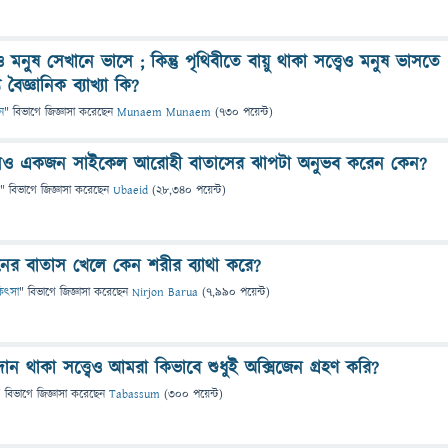
ও মনু্ষ সেখানে ভাসে ; কিন্তু পৃথিবীতে বায়ু থাকা সত্ত্বেও মনুষ ভাসতে
বৈজ্ঞানিক ব্যাখ্যা কি?
ান
" বিভাগে
জিজ্ঞাসা
করেছেন
Munaem Munaem
(
730
পয়েন্ট)
থাকলেও একজন সাইকেল আরোহী বাতাসের ঝাপটা অনুভব করেন কেন?
" বিভাগে
জিজ্ঞাসা
করেছেন
Ubaeid
(
28,340
পয়েন্ট)
ানের বাতাস খেলে কেন শরীর ব্যাথা করে?
িকিৎসা
" বিভাগে
জিজ্ঞাসা
করেছেন
Nirjon Barua
(
7,990
পয়েন্ট)
 থাকা সত্ত্বেও আমরা কিভাবে শুধুই অক্সিজেন গ্রহণ করি?
" বিভাগে
জিজ্ঞাসা
করেছেন
Tabassum
(
300
পয়েন্ট)