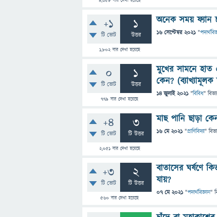
4,358
বার দেখা হয়েছে
অনেক সময় ফ্যান চ
+1
1
16 সেপ্টেম্বর 2021
"
পদার্থবিজ
টি ভোট
উত্তর
1,802
বার দেখা হয়েছে
মুখের সামনে হাত এ
0
1
কেন? (ব্যাখ্যামূল
টি ভোট
উত্তর
14 জুলাই 2021
"
বিবিধ
" বিভা
779
বার দেখা হয়েছে
মাছ পানি ছাড়া কে
+4
3
16 মে 2021
"
প্রাণিবিদ্যা
" বিভ
টি ভোট
টি উত্তর
2,051
বার দেখা হয়েছে
বাতাসের ঘর্ষণে কি
+3
2
যায়?
টি ভোট
টি উত্তর
07 মে 2021
"
পদার্থবিজ্ঞান
" ব
560
বার দেখা হয়েছে