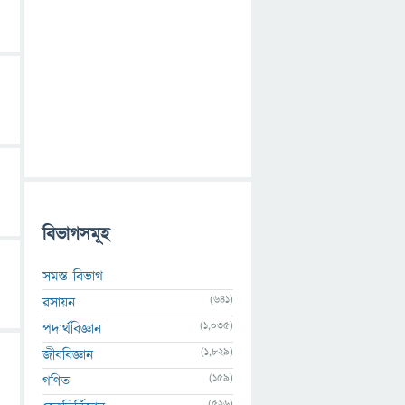
বিভাগসমূহ
সমস্ত বিভাগ
(641)
রসায়ন
(1,035)
পদার্থবিজ্ঞান
(1,829)
জীববিজ্ঞান
(159)
গণিত
(526)