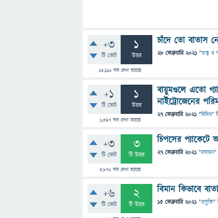
চাঁদে তো বাতাস 
+3
1
28 ফেব্রুয়ারি 2021
"
তত্ত্ব ও
টি ভোট
উত্তর
13,116
বার দেখা হয়েছে
বায়ুমণ্ডলে এতো গ
+1
1
নাইট্রোজেনের পরিমাণ
টি ভোট
উত্তর
27 ফেব্রুয়ারি 2021
"
বিবিধ
" 
1,397
বার দেখা হয়েছে
চিপসের প্যাকেটে অ
+3
3
27 ফেব্রুয়ারি 2021
"
রসায়ন
"
টি ভোট
টি উত্তর
4,872
বার দেখা হয়েছে
বিমান কিভাবে বাত
+6
2
15 ফেব্রুয়ারি 2021
"
প্রযুক্তি
" 
টি ভোট
টি উত্তর