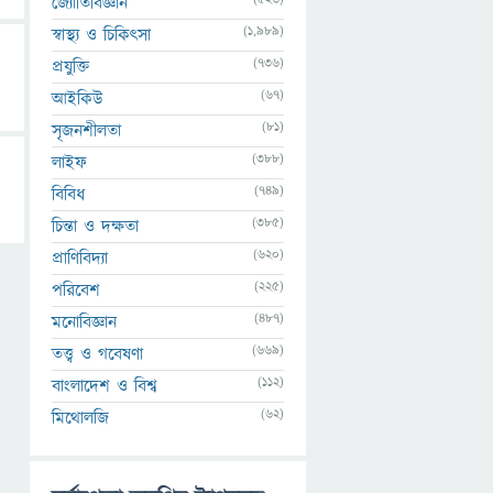
জ্যোতির্বিজ্ঞান
(1,989)
স্বাস্থ্য ও চিকিৎসা
(736)
প্রযুক্তি
(67)
আইকিউ
(81)
সৃজনশীলতা
(388)
লাইফ
(749)
বিবিধ
(385)
চিন্তা ও দক্ষতা
(620)
প্রাণিবিদ্যা
(225)
পরিবেশ
(487)
মনোবিজ্ঞান
(669)
তত্ত্ব ও গবেষণা
(112)
বাংলাদেশ ও বিশ্ব
(62)
মিথোলজি