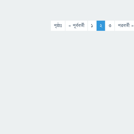
পৃষ্ঠাঃ
« পূর্ববর্তী
1
2
3
পরবর্তী »