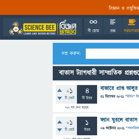
বিজ্ঞান ও প্রযুক্
বী হোম
প্রশ্ন
গরমাগরম
প্রশ্ন করুন:
বাতাস ট্যাগধারী সাম্প্রতিক প্রশ্নগ
বাজারে প্রাপ্ত আল
+1
4
31 ডিসেম্বর 2021
"
বিবিধ
" ব
টি ভোট
টি উত্তর
727
বার দেখা হয়েছে
ফ্যান ঘুরলে বাতা
+1
1
09 অক্টোবর 2021
"
পদার্থবিজ্
টি ভোট
উত্তর