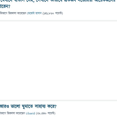
ের যেখানে বাতাস নেই, সেখানে কীভাবে একজন নভোচারী আরেকজনের
ারেন?
 বিভাগে
জিজ্ঞাসা
করেছেন
মেহেদী হাসান
(
141,860
পয়েন্ট)
ি আরও ভালো ঘুমাতে সাহায্য করে?
িভাগে
জিজ্ঞাসা
করেছেন
Ubaeid
(
28,340
পয়েন্ট)