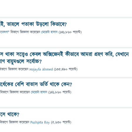
নেই, তাহলে পতাকা উড়লো কিভাবে?
 গবেষণা
" বিভাগে
জিজ্ঞাসা
করেছেন
মেহেদী হাসান
(
141,860
পয়েন্ট)
্যাস থাকা সত্ত্বেও কেবল অক্সিজেনই কীভাবে আমরা গ্রহণ করি, যেখানে
 বায়ুমণ্ডলে সর্বোচ্চ?
বিভাগে
জিজ্ঞাসা
করেছেন
Hojayfa Ahmed
(
135,490
পয়েন্ট)
র্ধেকের বেশি বাতাস ভর্তি থাকে কেন?
 বিভাগে
জিজ্ঞাসা
করেছেন
মেহেদী হাসান
(
141,860
পয়েন্ট)
াসে থাকে?
বিভাগে
জিজ্ঞাসা
করেছেন
Pushpita Roy
(
5,630
পয়েন্ট)