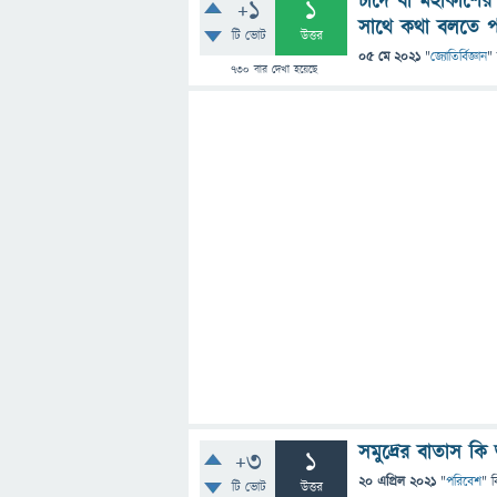
চাঁদে বা মহাকাশ
+1
1
সাথে কথা বলতে প
টি ভোট
উত্তর
05 মে 2021
"
জ্যোতির্বিজ্ঞান
"
730
বার দেখা হয়েছে
সমুদ্রের বাতাস ক
+3
1
20 এপ্রিল 2021
"
পরিবেশ
" ব
টি ভোট
উত্তর