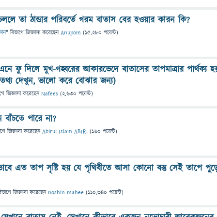
ললে তা ঠান্ডার পরিবর্তে গরম বাতাস বের হওয়ার কারন কি?
্ঞান
" বিভাগে
জিজ্ঞাসা
করেছেন
Anupom
(
15,280
পয়েন্ট)
নে ফু দিলে মুখ-গহ্বরের আকারভেদে বাতাসের তাপমাত্রার পার্থক্য হ
ক তথ্য দেখুন, ভালো করে বোঝার জন্য)
গে
জিজ্ঞাসা
করেছেন
Nafees
(
2,630
পয়েন্ট)
ন বাঁচতে পারে না?
াগে
জিজ্ঞাসা
করেছেন
Abirul Islam ABIR.
(
160
পয়েন্ট)
ভাবে এত তাপ সৃষ্টি হয় যে পৃথিবীতে আসা কোনো বস্তু সেই তাপে পুড়
িভাগে
জিজ্ঞাসা
করেছেন
noshin mahee
(
110,340
পয়েন্ট)