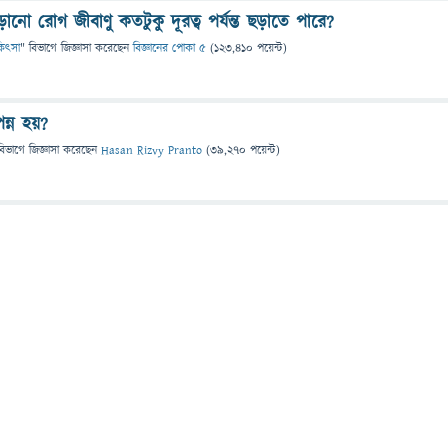
়ানো রোগ জীবাণু কতটুকু দূরত্ব পর্যন্ত ছড়াতে পারে?
িকিৎসা
" বিভাগে
জিজ্ঞাসা
করেছেন
বিজ্ঞানের পোকা ৫
(
123,410
পয়েন্ট)
্ন হয়?
বিভাগে
জিজ্ঞাসা
করেছেন
Hasan Rizvy Pranto
(
39,270
পয়েন্ট)