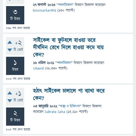
27 অগাস্ট 2023
"
পদার্থবিজ্ঞান
" বিভাগে
জিজ্ঞাসা
করেছেন
3
tonnisarkar421
(
130
পয়েন্ট)
টি উত্তর
549
বার দেখা হয়েছে
সাইকেল বা ফুটবলে হাওয়া ভরে
+2
দীর্ঘদিন রেখে দিলে হাওয়া কমে যায়
টি ভোট
কেন?
1
16 এপ্রিল 2021
"
পদার্থবিজ্ঞান
" বিভাগে
জিজ্ঞাসা
করেছেন
Ubaeid
(
28,340
পয়েন্ট)
উত্তর
803
বার দেখা হয়েছে
হঠাৎ সাইকেল চালালে পা ব্যাথা করে
+1
কেন?
টি ভোট
05 জানুয়ারি 2022
"
স্বাস্থ্য ও চিকিৎসা
" বিভাগে
জিজ্ঞাসা
2
করেছেন
Subrata Saha
(
15,210
পয়েন্ট)
টি উত্তর
805
বার দেখা হয়েছে