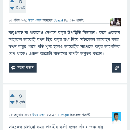
0
টি ভোট
15 এপ্রিল 2021
উত্তর প্রদান
করেছেন
Ubaeid
(
28,340
পয়েন্ট)
বায়ুপ্রবাহ না থাকলেও সেখানে বায়ুর উপস্থিতি বিদ্যমান। ফলে একজন
সাইকেল-আরোহী যখন স্থির বায়ুর মধ্য দিয়ে সাইকেলে আরোহন করে
তখন বায়ুর পরম গতি শূন্য হলেও আরোহীর সাপেক্ষে বায়ুর আপেক্ষিক
বেগ থাকে। এজন্য আরোহী বাতাসের ঝাপটা অনুভব করেন।
0
টি ভোট
28 জানুয়ারি 2022
উত্তর প্রদান
করেছেন
R Atiqur
(
43,950
পয়েন্ট)
সাইকেল চালানো সময় প্রবাহীর ঘর্ষণ বলের বাঁধার জন্য বায়ু