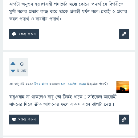
ঝাপটা অনুভব হয়।প্রবাহী পদার্থের মধ্যে কোনো পদার্থ যে বিপরীতে
মুখী বলের প্রভাব কাজ করে তাকে প্রবাহী ঘর্ষণ বলে।প্রবাহী ২ প্রকার-
তরল পদার্থ ও বায়বীয় পদার্থ।
0
টি ভোট
28 জানুয়ারি 2022
উত্তর প্রদান
করেছেন
Md. Arafat Hasan
(
16,190
পয়েন্ট)
বায়ুপ্রবাহ না থাকলেও বায়ু তো ঠিকই থাকে I সাইকেল আরোহী
সামনের দিকে দ্রুত আগানোর ফলে বাতাস এসে ঝাপটা দেয় I