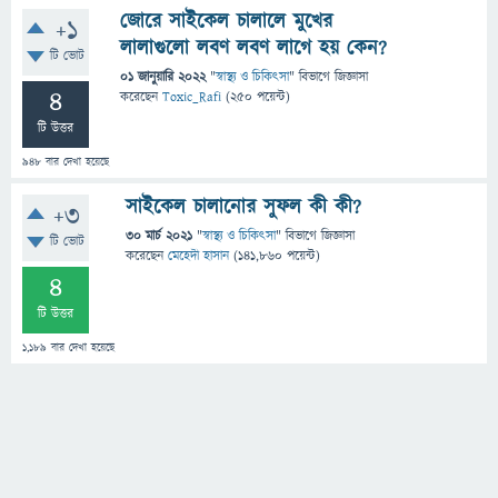
জোরে সাইকেল চালালে মুখের
+1
লালাগুলো লবণ লবণ লাগে হয় কেন?
টি ভোট
01 জানুয়ারি 2022
"
স্বাস্থ্য ও চিকিৎসা
" বিভাগে
জিজ্ঞাসা
4
করেছেন
Toxic_Rafi
(
250
পয়েন্ট)
টি উত্তর
948
বার দেখা হয়েছে
সাইকেল চালানোর সুফল কী কী?
+3
30 মার্চ 2021
"
স্বাস্থ্য ও চিকিৎসা
" বিভাগে
জিজ্ঞাসা
টি ভোট
করেছেন
মেহেদী হাসান
(
141,860
পয়েন্ট)
4
টি উত্তর
1,189
বার দেখা হয়েছে