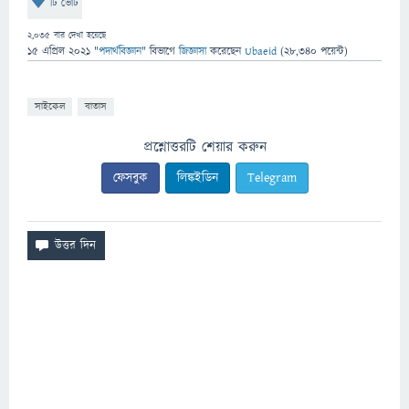
টি ভোট
2,035
বার দেখা হয়েছে
15 এপ্রিল 2021
"
পদার্থবিজ্ঞান
" বিভাগে
জিজ্ঞাসা
করেছেন
Ubaeid
(
28,340
পয়েন্ট)
সাইকেল
বাতাস
প্রশ্নোত্তরটি শেয়ার করুন
ফেসবুক
লিঙ্কইডিন
Telegram