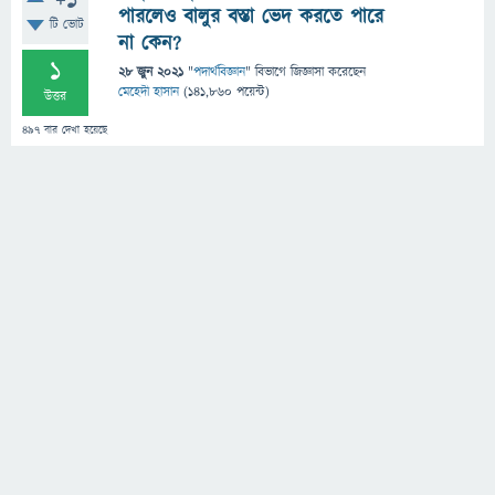
+1
পারলেও বালুর বস্তা ভেদ করতে পারে
টি ভোট
না কেন?
1
28 জুন 2021
"
পদার্থবিজ্ঞান
" বিভাগে
জিজ্ঞাসা
করেছেন
মেহেদী হাসান
(
141,860
পয়েন্ট)
উত্তর
497
বার দেখা হয়েছে