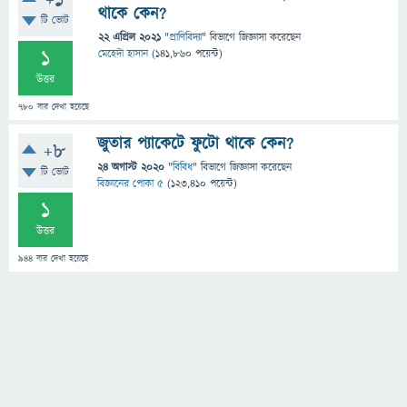
+1
থাকে কেন?
টি ভোট
22 এপ্রিল 2021
"
প্রাণিবিদ্যা
" বিভাগে
জিজ্ঞাসা
করেছেন
1
মেহেদী হাসান
(
141,860
পয়েন্ট)
উত্তর
780
বার দেখা হয়েছে
জুতার প্যাকেটে ফুটো থাকে কেন?
+8
24 অগাস্ট 2020
"
বিবিধ
" বিভাগে
জিজ্ঞাসা
করেছেন
টি ভোট
বিজ্ঞানের পোকা ৫
(
123,410
পয়েন্ট)
1
উত্তর
944
বার দেখা হয়েছে