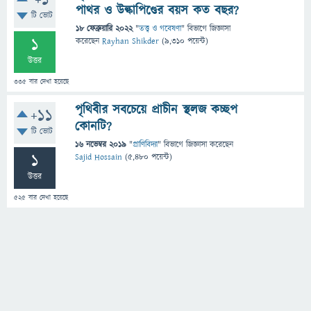
+1
পাথর ও উল্কাপিণ্ডের বয়স কত বছর?
টি ভোট
18 ফেব্রুয়ারি 2022
"
তত্ত্ব ও গবেষণা
" বিভাগে
জিজ্ঞাসা
1
করেছেন
Rayhan Shikder
(
9,310
পয়েন্ট)
উত্তর
335
বার দেখা হয়েছে
পৃথিবীর সবচেয়ে প্রাচীন স্থলজ কচ্ছপ
+11
কোনটি?
টি ভোট
16 নভেম্বর 2019
"
প্রাণিবিদ্যা
" বিভাগে
জিজ্ঞাসা
করেছেন
1
Sajid Hossain
(
5,480
পয়েন্ট)
উত্তর
525
বার দেখা হয়েছে