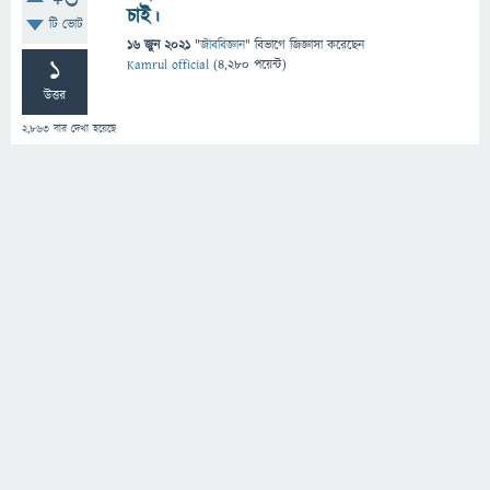
+3
চাই।
টি ভোট
16 জুন 2021
"
জীববিজ্ঞান
" বিভাগে
জিজ্ঞাসা
করেছেন
1
Kamrul official
(
4,280
পয়েন্ট)
উত্তর
2,863
বার দেখা হয়েছে