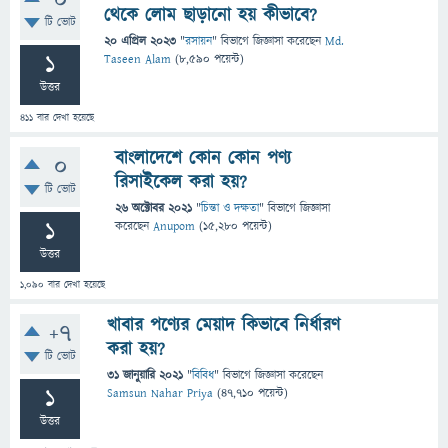
0
থেকে লোম ছাড়ানো হয় কীভাবে?
টি ভোট
20 এপ্রিল 2023
"
রসায়ন
" বিভাগে
জিজ্ঞাসা
করেছেন
Md.
1
Taseen Alam
(
8,590
পয়েন্ট)
উত্তর
411
বার দেখা হয়েছে
বাংলাদেশে কোন কোন পণ্য
0
রিসাইকেল করা হয়?
টি ভোট
26 অক্টোবর 2021
"
চিন্তা ও দক্ষতা
" বিভাগে
জিজ্ঞাসা
1
করেছেন
Anupom
(
15,280
পয়েন্ট)
উত্তর
1,090
বার দেখা হয়েছে
খাবার পণ্যের মেয়াদ কিভাবে নির্ধারণ
+7
করা হয়?
টি ভোট
31 জানুয়ারি 2021
"
বিবিধ
" বিভাগে
জিজ্ঞাসা
করেছেন
1
Samsun Nahar Priya
(
47,710
পয়েন্ট)
উত্তর