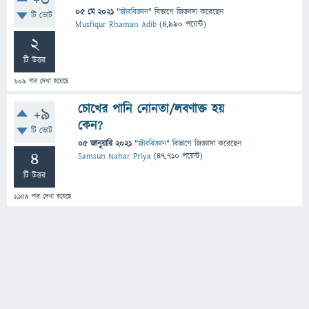
+3
05 মে 2021
"
জীববিজ্ঞান
" বিভাগে
জিজ্ঞাসা
করেছেন
টি ভোট
Musfiqur Rhaman Adib
(
4,990
পয়েন্ট)
2
টি উত্তর
609
বার দেখা হয়েছে
চোখের পানি নোনতা/লবণাক্ত হয়
+9
কেন?
টি ভোট
05 জানুয়ারি 2021
"
জীববিজ্ঞান
" বিভাগে
জিজ্ঞাসা
করেছেন
4
Samsun Nahar Priya
(
47,710
পয়েন্ট)
টি উত্তর
1,159
বার দেখা হয়েছে