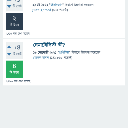
+1
22 মে 2022
"
জীববিজ্ঞান
" বিভাগে
জিজ্ঞাসা
করেছেন
টি ভোট
Jisan Ahmed
(
140
পয়েন্ট)
2
টি উত্তর
2,715
বার দেখা হয়েছে
নেমাটোসিস্ট কী?
+4
19 ফেব্রুয়ারি 2021
"
প্রাণিবিদ্যা
" বিভাগে
জিজ্ঞাসা
করেছেন
টি ভোট
মেহেদী হাসান
(
141,860
পয়েন্ট)
4
টি উত্তর
6,480
বার দেখা হয়েছে