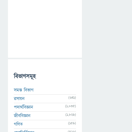
বিভাগসমূহ
সমস্ত বিভাগ
(641)
রসায়ন
(1,035)
পদার্থবিজ্ঞান
(1,829)
জীববিজ্ঞান
(159)
গণিত
(526)