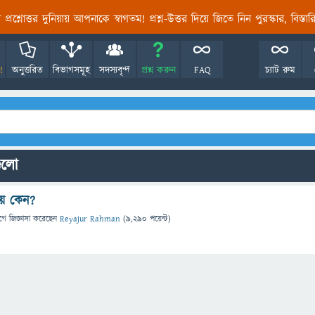
তির প্রশ্নোত্তর দুনিয়ায় আপনাকে স্বাগতম! প্রশ্ন-উত্তর দিয়ে জিতে নিন পুরস্কার, বিস্ত
!
অনুত্তরিত
বিভাগসমূহ
সদস্যবৃন্দ
প্রশ্ন করুন
FAQ
চ্যাট রুম
গুলো
য় কেন?
গে
জিজ্ঞাসা
করেছেন
Reyajur Rahman
(
9,290
পয়েন্ট)