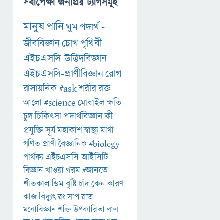
সর্বাপেক্ষা জনপ্রিয় ট্যাগসমূহ
মানুষ
পানি
ঘুম
পদার্থ
-
জীববিজ্ঞান
চোখ
পৃথিবী
এইচএসসি-উদ্ভিদবিজ্ঞান
এইচএসসি-প্রাণীবিজ্ঞান
রোগ
রাসায়নিক
#ask
শরীর
রক্ত
আলো
#science
মোবাইল
ক্ষতি
চুল
চিকিৎসা
পদার্থবিজ্ঞান
কী
প্রযুক্তি
সূর্য
মহাকাশ
স্বাস্থ্য
মাথা
গণিত
প্রাণী
বৈজ্ঞানিক
#biology
পার্থক্য
এইচএসসি-আইসিটি
বিজ্ঞান
খাওয়া
গরম
#জানতে
শীতকাল
ডিম
বৃষ্টি
চাঁদ
কেন
কারণ
কাজ
বিদ্যুৎ
রং
সাপ
রাত
মনোবিজ্ঞান
শক্তি
উপকারিতা
লাল