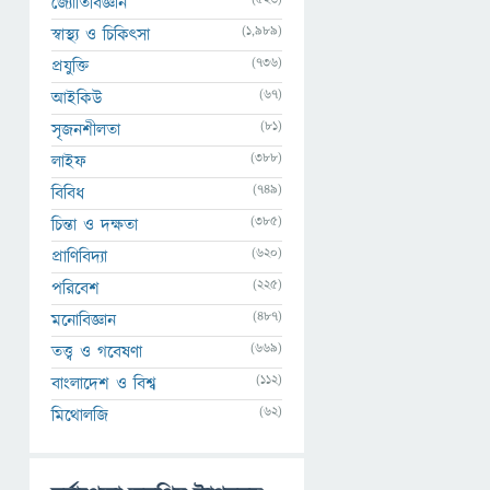
জ্যোতির্বিজ্ঞান
(1,989)
স্বাস্থ্য ও চিকিৎসা
(736)
প্রযুক্তি
(67)
আইকিউ
(81)
সৃজনশীলতা
(388)
লাইফ
(749)
বিবিধ
(385)
চিন্তা ও দক্ষতা
(620)
প্রাণিবিদ্যা
(225)
পরিবেশ
(487)
মনোবিজ্ঞান
(669)
তত্ত্ব ও গবেষণা
(112)
বাংলাদেশ ও বিশ্ব
(62)
মিথোলজি