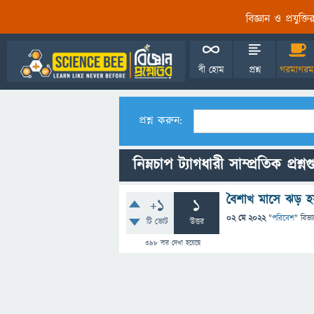
বিজ্ঞান ও প্রযুক্
বী হোম
প্রশ্ন
গরমাগরম
প্রশ্ন করুন:
নিম্নচাপ ট্যাগধারী সাম্প্রতিক প্রশ্ন
বৈশাখ মাসে ঝড় হ
+1
1
02 মে 2022
"
পরিবেশ
" বিভা
টি ভোট
উত্তর
398
বার দেখা হয়েছে