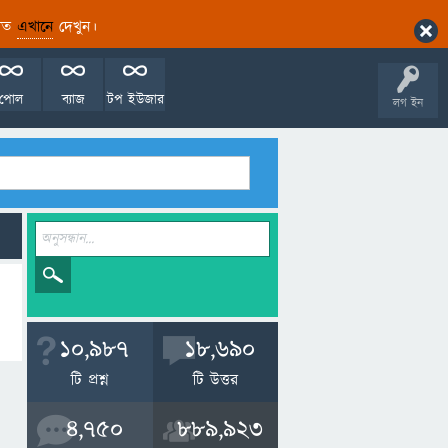
ারিত
এখানে
দেখুন।
পোল
ব্যাজ
টপ ইউজার
লগ ইন
10,987
18,690
টি প্রশ্ন
টি উত্তর
4,750
889,923