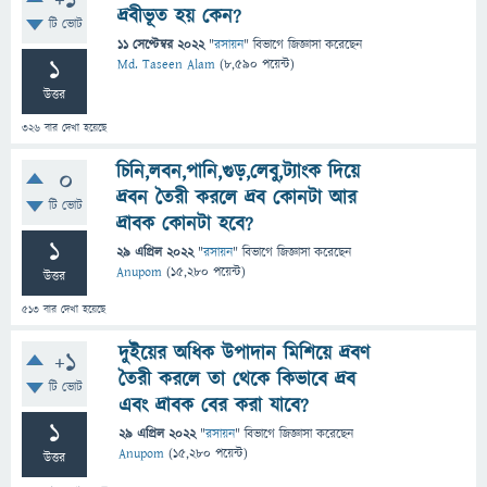
+1
দ্রবীভূত হয় কেন?
টি ভোট
11 সেপ্টেম্বর 2022
"
রসায়ন
" বিভাগে
জিজ্ঞাসা
করেছেন
1
Md. Taseen Alam
(
8,590
পয়েন্ট)
উত্তর
326
বার দেখা হয়েছে
চিনি,লবন,পানি,গুড়,লেবু,ট্যাংক দিয়ে
0
দ্রবন তৈরী করলে দ্রব কোনটা আর
টি ভোট
দ্রাবক কোনটা হবে?
1
29 এপ্রিল 2022
"
রসায়ন
" বিভাগে
জিজ্ঞাসা
করেছেন
Anupom
(
15,280
পয়েন্ট)
উত্তর
513
বার দেখা হয়েছে
দুইয়ের অধিক উপাদান মিশিয়ে দ্রবণ
+1
তৈরী করলে তা থেকে কিভাবে দ্রব
টি ভোট
এবং দ্রাবক বের করা যাবে?
1
29 এপ্রিল 2022
"
রসায়ন
" বিভাগে
জিজ্ঞাসা
করেছেন
Anupom
(
15,280
পয়েন্ট)
উত্তর