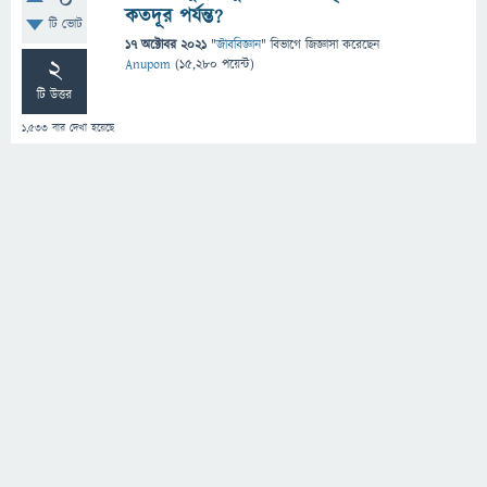
0
কতদূর পর্যন্ত?
টি ভোট
17 অক্টোবর 2021
"
জীববিজ্ঞান
" বিভাগে
জিজ্ঞাসা
করেছেন
2
Anupom
(
15,280
পয়েন্ট)
টি উত্তর
1,533
বার দেখা হয়েছে