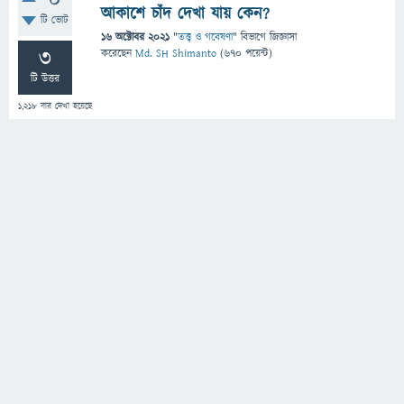
0
আকাশে চাঁদ দেখা যায় কেন?
টি ভোট
16 অক্টোবর 2021
"
তত্ত্ব ও গবেষণা
" বিভাগে
জিজ্ঞাসা
3
করেছেন
Md. SH Shimanto
(
670
পয়েন্ট)
টি উত্তর
1,218
বার দেখা হয়েছে