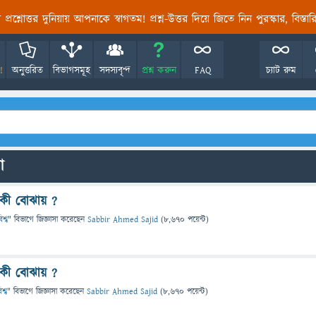
তির প্রশ্নোত্তর দুনিয়ায় আপনাকে স্বাগতম! প্রশ্ন-উত্তর দিয়ে জিতে নিন পুরস্কার, বিস্ত
!
অনুত্তরিত
বিভাগসমূহ
সদস্যবৃন্দ
প্রশ্ন করুন
FAQ
চ্যাট রুম
ো
ে কী বোঝায় ?
শ্ব
" বিভাগে
জিজ্ঞাসা
করেছেন
Sabbir Ahmed Sajid
(
8,670
পয়েন্ট)
ে কী বোঝায় ?
শ্ব
" বিভাগে
জিজ্ঞাসা
করেছেন
Sabbir Ahmed Sajid
(
8,670
পয়েন্ট)