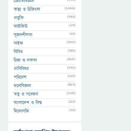
জ্যোতির্বিজ্ঞান
(1,989)
স্বাস্থ্য ও চিকিৎসা
(736)
প্রযুক্তি
(67)
আইকিউ
(81)
সৃজনশীলতা
(388)
লাইফ
(749)
বিবিধ
(385)
চিন্তা ও দক্ষতা
(620)
প্রাণিবিদ্যা
(225)
পরিবেশ
(487)
মনোবিজ্ঞান
(669)
তত্ত্ব ও গবেষণা
(112)
বাংলাদেশ ও বিশ্ব
(62)
মিথোলজি