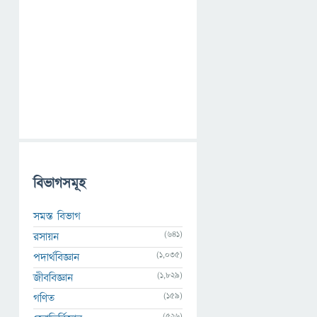
বিভাগসমূহ
সমস্ত বিভাগ
(641)
রসায়ন
(1,035)
পদার্থবিজ্ঞান
(1,829)
জীববিজ্ঞান
(159)
গণিত
(526)