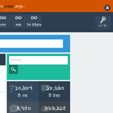
ারিত
এখানে
দেখুন।
পোল
ব্যাজ
টপ ইউজার
লগ ইন
10,987
18,690
টি প্রশ্ন
টি উত্তর
4,750
889,915