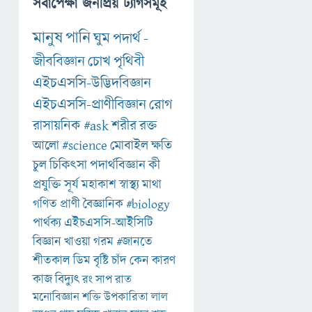
সর্বাপেক্ষা জনপ্রিয় ট্যাগসমূহ
মানুষ
পানি
ঘুম
পদার্থ
-
জীববিজ্ঞান
চোখ
পৃথিবী
এইচএসসি-উদ্ভিদবিজ্ঞান
এইচএসসি-প্রাণীবিজ্ঞান
রোগ
রাসায়নিক
#ask
শরীর
রক্ত
আলো
#science
মোবাইল
ক্ষতি
চুল
চিকিৎসা
পদার্থবিজ্ঞান
কী
প্রযুক্তি
সূর্য
মহাকাশ
স্বাস্থ্য
মাথা
গণিত
প্রাণী
বৈজ্ঞানিক
#biology
পার্থক্য
এইচএসসি-আইসিটি
বিজ্ঞান
খাওয়া
গরম
#জানতে
শীতকাল
ডিম
বৃষ্টি
চাঁদ
কেন
কারণ
কাজ
বিদ্যুৎ
রং
সাপ
রাত
মনোবিজ্ঞান
শক্তি
উপকারিতা
লাল