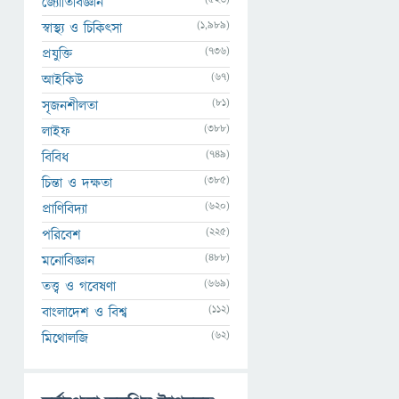
জ্যোতির্বিজ্ঞান
(1,989)
স্বাস্থ্য ও চিকিৎসা
(736)
প্রযুক্তি
(67)
আইকিউ
(81)
সৃজনশীলতা
(388)
লাইফ
(749)
বিবিধ
(385)
চিন্তা ও দক্ষতা
(620)
প্রাণিবিদ্যা
(225)
পরিবেশ
(488)
মনোবিজ্ঞান
(669)
তত্ত্ব ও গবেষণা
(112)
বাংলাদেশ ও বিশ্ব
(62)
মিথোলজি