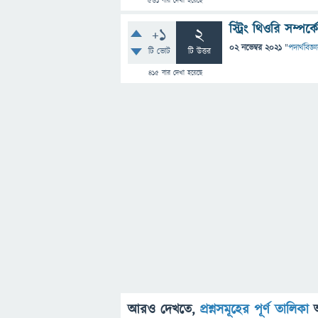
561
বার দেখা হয়েছে
স্ট্রিং থিওরি সম্পর
+1
2
02 নভেম্বর 2021
"
পদার্থবিজ্ঞ
টি ভোট
টি উত্তর
415
বার দেখা হয়েছে
আরও দেখতে,
প্রশ্নসমূহের পূর্ণ তালিকা