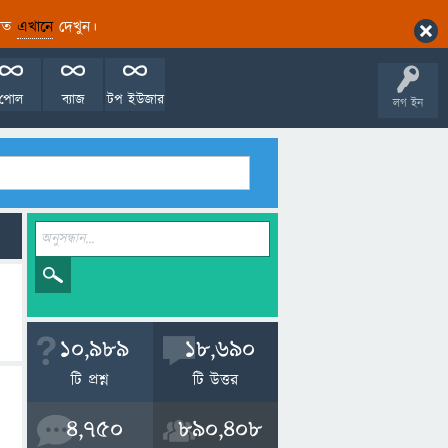
ারিত
এখানে
দেখুন।
পোল
ব্যাজ
টপ ইউজার
লগ ইন
10,989
18,690
টি প্রশ্ন
টি উত্তর
4,750
890,408