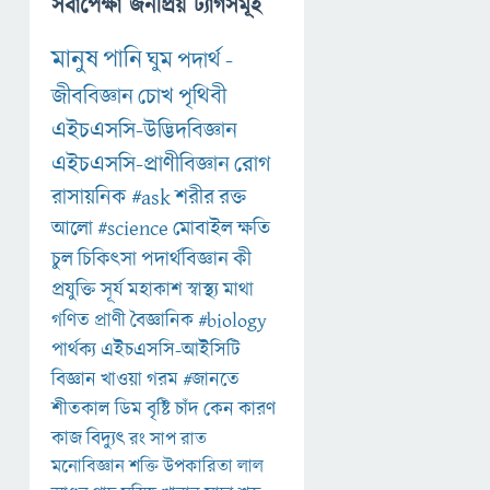
সর্বাপেক্ষা জনপ্রিয় ট্যাগসমূহ
মানুষ
পানি
ঘুম
পদার্থ
-
জীববিজ্ঞান
চোখ
পৃথিবী
এইচএসসি-উদ্ভিদবিজ্ঞান
এইচএসসি-প্রাণীবিজ্ঞান
রোগ
রাসায়নিক
#ask
শরীর
রক্ত
আলো
#science
মোবাইল
ক্ষতি
চুল
চিকিৎসা
পদার্থবিজ্ঞান
কী
প্রযুক্তি
সূর্য
মহাকাশ
স্বাস্থ্য
মাথা
গণিত
প্রাণী
বৈজ্ঞানিক
#biology
পার্থক্য
এইচএসসি-আইসিটি
বিজ্ঞান
খাওয়া
গরম
#জানতে
শীতকাল
ডিম
বৃষ্টি
চাঁদ
কেন
কারণ
কাজ
বিদ্যুৎ
রং
সাপ
রাত
মনোবিজ্ঞান
শক্তি
উপকারিতা
লাল