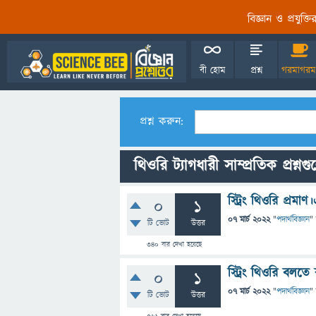
বিজ্ঞান ও প্রযুক্
বী হোম
প্রশ্ন
গরমাগরম
প্রশ্ন করুন:
থিওরি ট্যাগধারী সাম্প্রতিক প্রশ্নগ
স্ট্রিং থিওরি প্র
0
1
07 মার্চ 2022
"
পদার্থবিজ্ঞান
"
টি ভোট
উত্তর
340
বার দেখা হয়েছে
স্ট্রিং থিওরি বলতে ক
0
1
07 মার্চ 2022
"
পদার্থবিজ্ঞান
"
টি ভোট
উত্তর