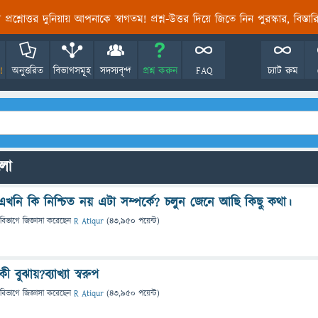
তির প্রশ্নোত্তর দুনিয়ায় আপনাকে স্বাগতম! প্রশ্ন-উত্তর দিয়ে জিতে নিন পুরস্কার, বিস্ত
!
অনুত্তরিত
বিভাগসমূহ
সদস্যবৃন্দ
প্রশ্ন করুন
FAQ
চ্যাট রুম
ুলো
মাণ।এখনি কি নিশ্চিত নয় এটা সম্পর্কে? চলুন জেনে আছি কিছু কথা।
 বিভাগে
জিজ্ঞাসা
করেছেন
R Atiqur
(
43,950
পয়েন্ট)
ী বুঝায়?ব্যাখ্যা স্বরুপ
 বিভাগে
জিজ্ঞাসা
করেছেন
R Atiqur
(
43,950
পয়েন্ট)