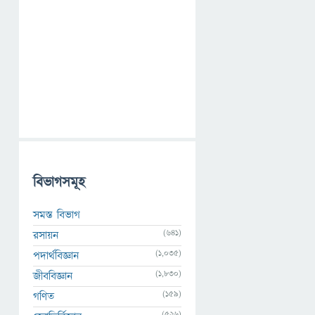
বিভাগসমূহ
সমস্ত বিভাগ
(641)
রসায়ন
(1,035)
পদার্থবিজ্ঞান
(1,830)
জীববিজ্ঞান
(159)
গণিত
(526)