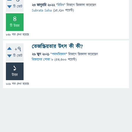
0
23 জানুয়ারি 2022
"
বিবিধ
" বিভাগে
জিজ্ঞাসা
করেছেন
টি ভোট
Subrata Saha
(
15,210
পয়েন্ট)
4
টি উত্তর
848
বার দেখা হয়েছে
তেজস্ক্রিয়তার উৎস কী কী?
+7
26 জুন 2021
"
পদার্থবিজ্ঞান
" বিভাগে
জিজ্ঞাসা
করেছেন
টি ভোট
বিজ্ঞানের পোকা ৮
(
54,300
পয়েন্ট)
1
উত্তর
629
বার দেখা হয়েছে