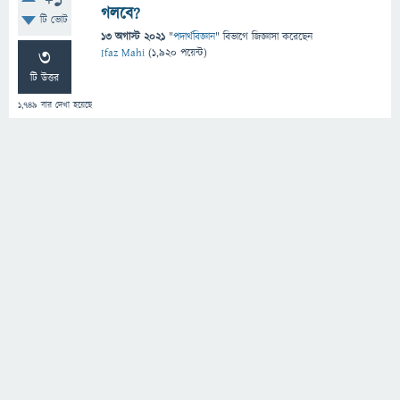
+1
গলবে?
টি ভোট
13 অগাস্ট 2021
"
পদার্থবিজ্ঞান
" বিভাগে
জিজ্ঞাসা
করেছেন
3
Ifaz Mahi
(
1,920
পয়েন্ট)
টি উত্তর
1,749
বার দেখা হয়েছে