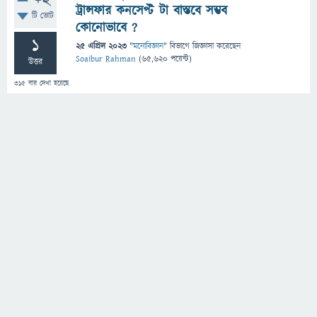
+2
ট্রান্সফার কনসেপ্ট টা বাস্তবে সম্ভব
টি ভোট
কোনোভাবে ?
1
25 এপ্রিল 2023
"
মনোবিজ্ঞান
" বিভাগে
জিজ্ঞাসা
করেছেন
Soaibur Rahman
(
65,620
পয়েন্ট)
উত্তর
315
বার দেখা হয়েছে