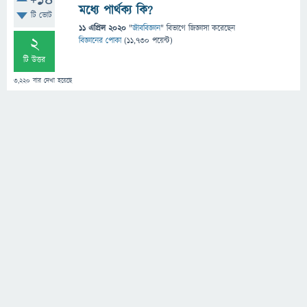
+14
মধ্যে পার্থক্য কি?
টি ভোট
11 এপ্রিল 2020
"
জীববিজ্ঞান
" বিভাগে
জিজ্ঞাসা
করেছেন
2
বিজ্ঞানের পোকা
(
11,730
পয়েন্ট)
টি উত্তর
3,220
বার দেখা হয়েছে