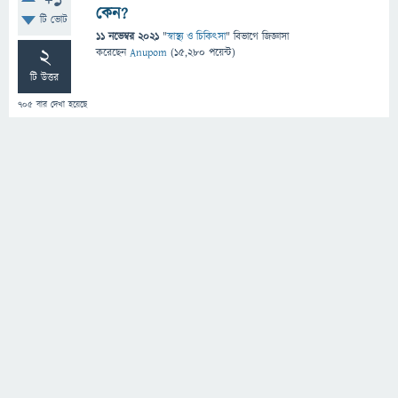
+1
কেন?
টি ভোট
11 নভেম্বর 2021
"
স্বাস্থ্য ও চিকিৎসা
" বিভাগে
জিজ্ঞাসা
2
করেছেন
Anupom
(
15,280
পয়েন্ট)
টি উত্তর
705
বার দেখা হয়েছে