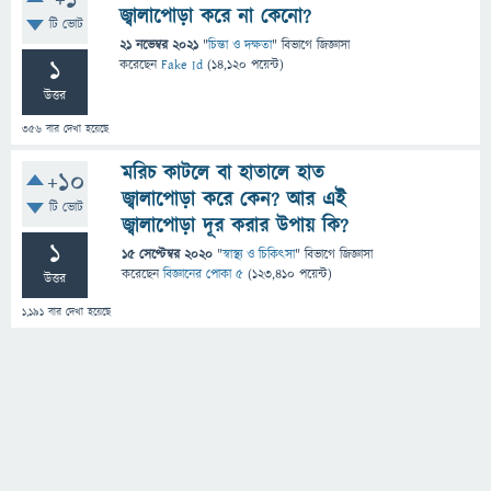
+1
জ্বালাপোড়া করে না কেনো?
টি ভোট
21 নভেম্বর 2021
"
চিন্তা ও দক্ষতা
" বিভাগে
জিজ্ঞাসা
1
করেছেন
Fake Id
(
14,120
পয়েন্ট)
উত্তর
356
বার দেখা হয়েছে
মরিচ কাটলে বা হাতালে হাত
+10
জ্বালাপোড়া করে কেন? আর এই
টি ভোট
জ্বালাপোড়া দূর করার উপায় কি?
1
15 সেপ্টেম্বর 2020
"
স্বাস্থ্য ও চিকিৎসা
" বিভাগে
জিজ্ঞাসা
করেছেন
বিজ্ঞানের পোকা ৫
(
123,410
পয়েন্ট)
উত্তর
1,191
বার দেখা হয়েছে