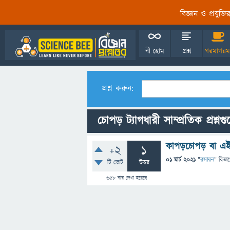
বিজ্ঞান ও প্রযুক্
বী হোম
প্রশ্ন
গরমাগরম
প্রশ্ন করুন:
চোপড় ট্যাগধারী সাম্প্রতিক প্রশ্নগ
কাপড়চোপড় বা এই জা
+2
1
01 মার্চ 2021
"
রসায়ন
" বিভা
টি ভোট
উত্তর
658
বার দেখা হয়েছে