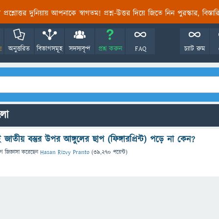
তির প্রশ্নোত্তর দুনিয়ায় আপনাকে স্বাগতম! প্রশ্ন-উত্তর দিয়ে জিতে নিন পুরস্কার, বিস্ত
!
অনুত্তরিত
বিভাগসমূহ
সদস্যবৃন্দ
প্রশ্ন করুন
FAQ
চ্যাট রুম
ুলো
তীয় বস্তুর উপর আঙ্গুলের ছাপ (ফিঙ্গারপ্রিন্ট) পড়ে না কেন?
গে
জিজ্ঞাসা
করেছেন
Hasan Rizvy Pranto
(
39,270
পয়েন্ট)