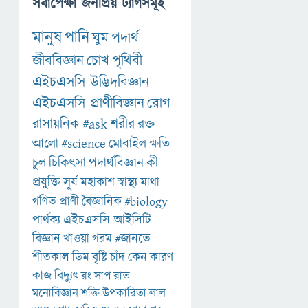
সর্বাপেক্ষা জনপ্রিয় ট্যাগসমূহ
মানুষ
পানি
ঘুম
পদার্থ
-
জীববিজ্ঞান
চোখ
পৃথিবী
এইচএসসি-উদ্ভিদবিজ্ঞান
এইচএসসি-প্রাণীবিজ্ঞান
রোগ
রাসায়নিক
#ask
শরীর
রক্ত
আলো
#science
মোবাইল
ক্ষতি
চুল
চিকিৎসা
পদার্থবিজ্ঞান
কী
প্রযুক্তি
সূর্য
মহাকাশ
স্বাস্থ্য
মাথা
গণিত
প্রাণী
বৈজ্ঞানিক
#biology
পার্থক্য
এইচএসসি-আইসিটি
বিজ্ঞান
খাওয়া
গরম
#জানতে
শীতকাল
ডিম
বৃষ্টি
চাঁদ
কেন
কারণ
কাজ
বিদ্যুৎ
রং
সাপ
রাত
মনোবিজ্ঞান
শক্তি
উপকারিতা
লাল