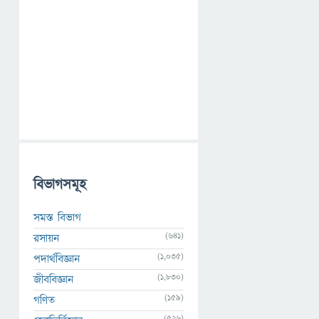
বিভাগসমূহ
সমস্ত বিভাগ
(641)
রসায়ন
(1,035)
পদার্থবিজ্ঞান
(1,830)
জীববিজ্ঞান
(159)
গণিত
(526)