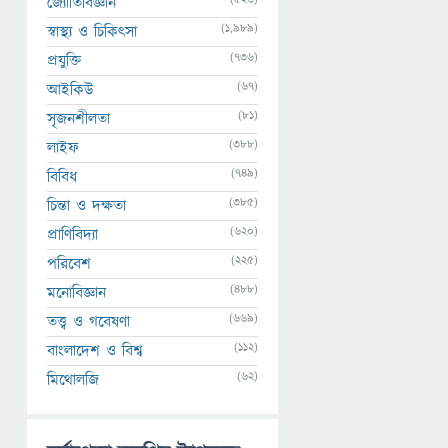
জ্যোতির্বিজ্ঞান
(1,989)
স্বাস্থ্য ও চিকিৎসা
(736)
প্রযুক্তি
(67)
আইকিউ
(81)
সৃজনশীলতা
(388)
লাইফ
(749)
বিবিধ
(385)
চিন্তা ও দক্ষতা
(620)
প্রাণিবিদ্যা
(225)
পরিবেশ
(488)
মনোবিজ্ঞান
(669)
তত্ত্ব ও গবেষণা
(112)
বাংলাদেশ ও বিশ্ব
(62)
মিথোলজি