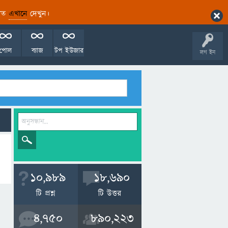
ারিত
এখানে
দেখুন।
পোল
ব্যাজ
টপ ইউজার
লগ ইন
10,989
18,690
টি প্রশ্ন
টি উত্তর
4,750
890,223