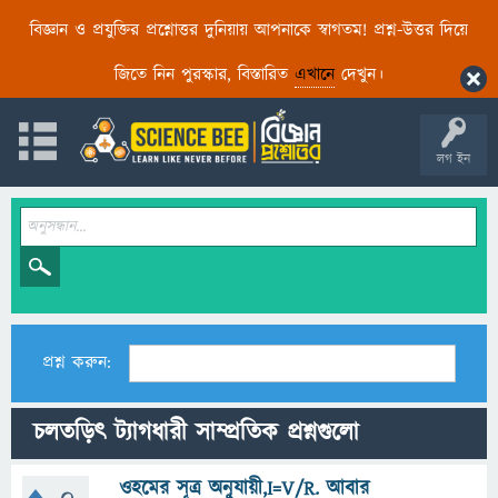
বিজ্ঞান ও প্রযুক্তির প্রশ্নোত্তর দুনিয়ায় আপনাকে স্বাগতম! প্রশ্ন-উত্তর দিয়ে
জিতে নিন পুরস্কার, বিস্তারিত
এখানে
দেখুন।
লগ ইন
প্রশ্ন করুন:
চলতড়িৎ ট্যাগধারী সাম্প্রতিক প্রশ্নগুলো
ওহমের সূত্র অনুযায়ী,I=V/R. আবার