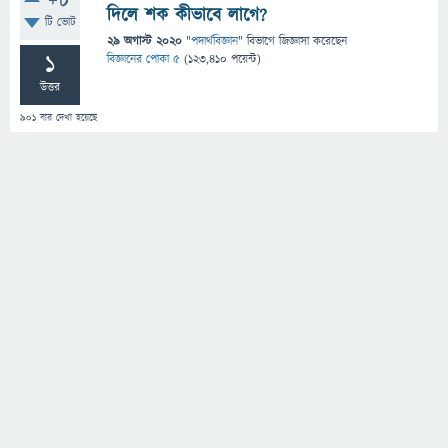
+8
দিলে শক কীভাবে লাগে?
টি ভোট
29 অগাস্ট 2020
"
পদার্থবিজ্ঞান
" বিভাগে
জিজ্ঞাসা
করেছেন
1
বিজ্ঞানের পোকা ৫
(
123,410
পয়েন্ট)
উত্তর
901
বার দেখা হয়েছে