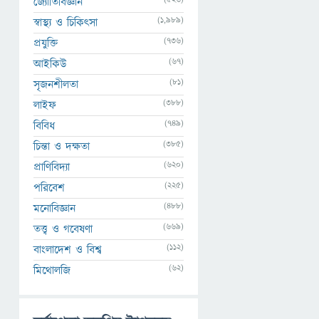
জ্যোতির্বিজ্ঞান
(1,989)
স্বাস্থ্য ও চিকিৎসা
(736)
প্রযুক্তি
(67)
আইকিউ
(81)
সৃজনশীলতা
(388)
লাইফ
(749)
বিবিধ
(385)
চিন্তা ও দক্ষতা
(620)
প্রাণিবিদ্যা
(225)
পরিবেশ
(488)
মনোবিজ্ঞান
(669)
তত্ত্ব ও গবেষণা
(112)
বাংলাদেশ ও বিশ্ব
(62)
মিথোলজি