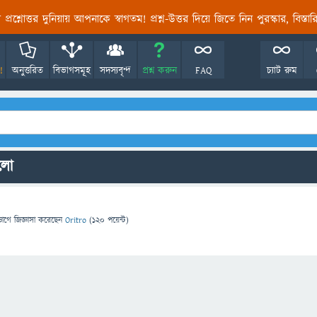
তির প্রশ্নোত্তর দুনিয়ায় আপনাকে স্বাগতম! প্রশ্ন-উত্তর দিয়ে জিতে নিন পুরস্কার, বিস্ত
!
অনুত্তরিত
বিভাগসমূহ
সদস্যবৃন্দ
প্রশ্ন করুন
FAQ
চ্যাট রুম
ুলো
ভাগে
জিজ্ঞাসা
করেছেন
Oritro
(
120
পয়েন্ট)