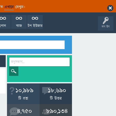
ারিত
এখানে
দেখুন।
পোল
ব্যাজ
টপ ইউজার
লগ ইন
10,989
18,690
টি প্রশ্ন
টি উত্তর
4,750
890,134