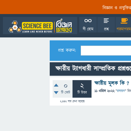
বিজ্ঞান ও প্রযুক্
বী হোম
প্রশ্ন
গরমাগরম
প্রশ্ন করুন:
ক্ষারীয় ট্যাগধারী সাম্প্রতিক প্রশ্নগ
ক্ষারীয় মূলক কি ?
0
2
11 এপ্রিল 2022
"
রসায়ন
" বি
টি ভোট
টি উত্তর
2,342
বার দেখা হয়েছে