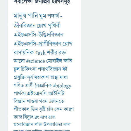
সর্বাপেক্ষা জনপ্রিয় ট্যাগসমূহ
মানুষ
পানি
ঘুম
পদার্থ
-
জীববিজ্ঞান
চোখ
পৃথিবী
এইচএসসি-উদ্ভিদবিজ্ঞান
এইচএসসি-প্রাণীবিজ্ঞান
রোগ
রাসায়নিক
#ask
শরীর
রক্ত
আলো
#science
মোবাইল
ক্ষতি
চুল
চিকিৎসা
পদার্থবিজ্ঞান
কী
প্রযুক্তি
সূর্য
মহাকাশ
স্বাস্থ্য
মাথা
গণিত
প্রাণী
বৈজ্ঞানিক
#biology
পার্থক্য
এইচএসসি-আইসিটি
বিজ্ঞান
খাওয়া
গরম
#জানতে
শীতকাল
ডিম
বৃষ্টি
চাঁদ
কেন
কারণ
কাজ
বিদ্যুৎ
রং
সাপ
রাত
মনোবিজ্ঞান
শক্তি
উপকারিতা
লাল