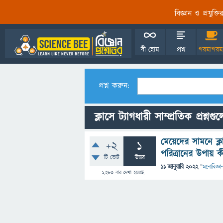
বিজ্ঞান ও প্রযুক্
বী হোম
প্রশ্ন
গরমাগরম
প্রশ্ন করুন:
ক্লাসে ট্যাগধারী সাম্প্রতিক প্রশ্নগু
মেয়েদের সামনে ক্
+2
1
পরিত্রানের উপায় ক
টি ভোট
উত্তর
11 জানুয়ারি 2022
"
মনোবিজ্ঞা
1,283
বার দেখা হয়েছে