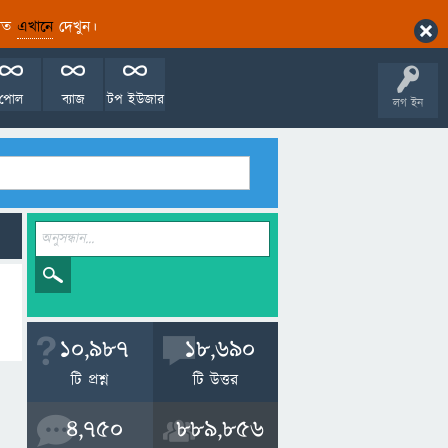
ারিত
এখানে
দেখুন।
পোল
ব্যাজ
টপ ইউজার
লগ ইন
10,987
18,690
টি প্রশ্ন
টি উত্তর
4,750
889,856