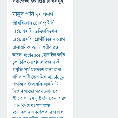
সর্বাপেক্ষা জনপ্রিয় ট্যাগসমূহ
মানুষ
পানি
ঘুম
পদার্থ
-
জীববিজ্ঞান
চোখ
পৃথিবী
এইচএসসি-উদ্ভিদবিজ্ঞান
এইচএসসি-প্রাণীবিজ্ঞান
রোগ
রাসায়নিক
#ask
শরীর
রক্ত
আলো
#science
মোবাইল
ক্ষতি
চুল
চিকিৎসা
পদার্থবিজ্ঞান
কী
প্রযুক্তি
সূর্য
মহাকাশ
স্বাস্থ্য
মাথা
গণিত
প্রাণী
বৈজ্ঞানিক
#biology
পার্থক্য
এইচএসসি-আইসিটি
বিজ্ঞান
খাওয়া
গরম
#জানতে
শীতকাল
ডিম
বৃষ্টি
চাঁদ
কেন
কারণ
কাজ
বিদ্যুৎ
রং
সাপ
রাত
মনোবিজ্ঞান
শক্তি
উপকারিতা
লাল