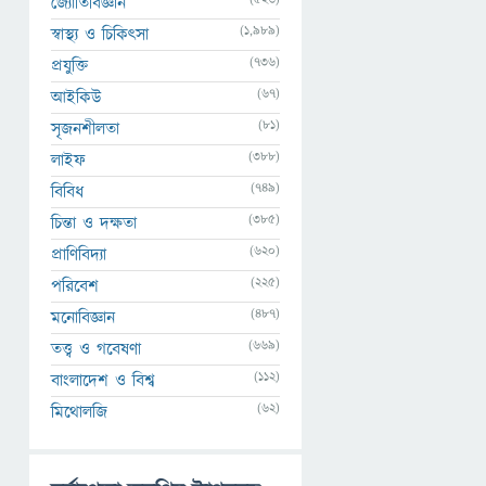
জ্যোতির্বিজ্ঞান
(1,989)
স্বাস্থ্য ও চিকিৎসা
(736)
প্রযুক্তি
(67)
আইকিউ
(81)
সৃজনশীলতা
(388)
লাইফ
(749)
বিবিধ
(385)
চিন্তা ও দক্ষতা
(620)
প্রাণিবিদ্যা
(225)
পরিবেশ
(487)
মনোবিজ্ঞান
(669)
তত্ত্ব ও গবেষণা
(112)
বাংলাদেশ ও বিশ্ব
(62)
মিথোলজি