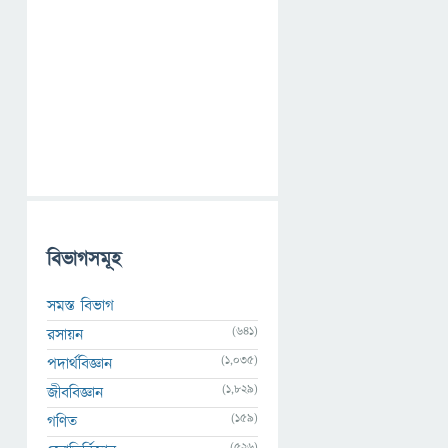
বিভাগসমূহ
সমস্ত বিভাগ
(641)
রসায়ন
(1,035)
পদার্থবিজ্ঞান
(1,829)
জীববিজ্ঞান
(159)
গণিত
(526)