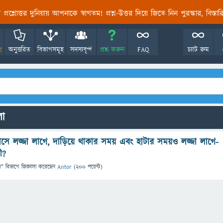
তির প্রশ্নোত্তর দুনিয়ায় আপনাকে স্বাগতম! প্রশ্ন-উত্তর দিয়ে জিতে নিন পুরস্কার, বিস্ত
!
অনুত্তরিত
বিভাগসমূহ
সদস্যবৃন্দ
প্রশ্ন করুন
FAQ
চ্যাট রুম
লো
লাসে লজ্জা লাগে, দাড়িয়ে থাকার সময় এবং হাটার সময়ও লজ্জা লাগে-
ী?
ন
" বিভাগে
জিজ্ঞাসা
করেছেন
Antor
(
200
পয়েন্ট)