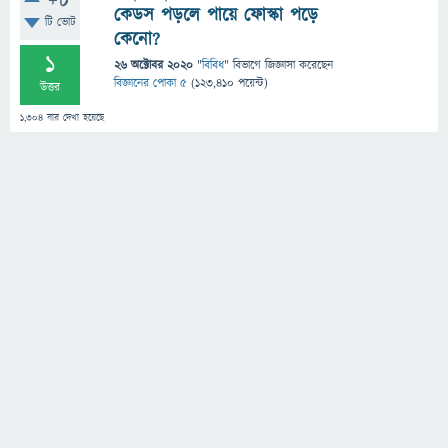
+8
কেডস পড়লে পায়ে ফোস্কা পড়ে
টি ভোট
কেনো?
1
26 অক্টোবর 2020
"
বিবিধ
" বিভাগে
জিজ্ঞাসা
করেছেন
বিজ্ঞানের পোকা ৫
(
123,410
পয়েন্ট)
উত্তর
1,304
বার দেখা হয়েছে