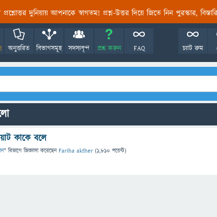
তির প্রশ্নোত্তর দুনিয়ায় আপনাকে স্বাগতম! প্রশ্ন-উত্তর দিয়ে জিতে নিন পুরস্কার, বিস্ত
!
অনুত্তরিত
বিভাগসমূহ
সদস্যবৃন্দ
প্রশ্ন করুন
FAQ
চ্যাট রুম
ুলো
,ওয়াট কাকে বলে
ঞান
" বিভাগে
জিজ্ঞাসা
করেছেন
Fariha akther
(
1,810
পয়েন্ট)