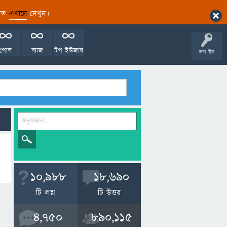
ারিত
এখানে
দেখুন।
পোল
ব্যাজ
টপ ইউজার
লগ ইন
10,988
18,690
টি প্রশ্ন
টি উত্তর
4,750
890,115