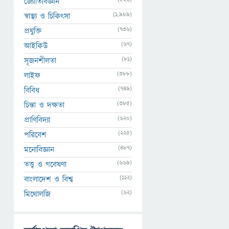
জ্যোতির্বিজ্ঞান
(1,989)
স্বাস্থ্য ও চিকিৎসা
(736)
প্রযুক্তি
(67)
আইকিউ
(81)
সৃজনশীলতা
(388)
লাইফ
(749)
বিবিধ
(385)
চিন্তা ও দক্ষতা
(620)
প্রাণিবিদ্যা
(225)
পরিবেশ
(487)
মনোবিজ্ঞান
(669)
তত্ত্ব ও গবেষণা
(112)
বাংলাদেশ ও বিশ্ব
(62)
মিথোলজি