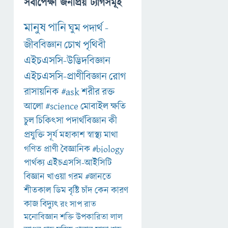
সর্বাপেক্ষা জনপ্রিয় ট্যাগসমূহ
মানুষ
পানি
ঘুম
পদার্থ
-
জীববিজ্ঞান
চোখ
পৃথিবী
এইচএসসি-উদ্ভিদবিজ্ঞান
এইচএসসি-প্রাণীবিজ্ঞান
রোগ
রাসায়নিক
#ask
শরীর
রক্ত
আলো
#science
মোবাইল
ক্ষতি
চুল
চিকিৎসা
পদার্থবিজ্ঞান
কী
প্রযুক্তি
সূর্য
মহাকাশ
স্বাস্থ্য
মাথা
গণিত
প্রাণী
বৈজ্ঞানিক
#biology
পার্থক্য
এইচএসসি-আইসিটি
বিজ্ঞান
খাওয়া
গরম
#জানতে
শীতকাল
ডিম
বৃষ্টি
চাঁদ
কেন
কারণ
কাজ
বিদ্যুৎ
রং
সাপ
রাত
মনোবিজ্ঞান
শক্তি
উপকারিতা
লাল