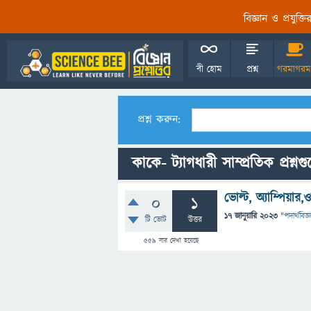
বিজ্ঞান ও প্রযুক্
বী হোম
প্রশ্ন
গরমাগরম
প্রশ্ন করুন:
কাকে- ট্যাগধারী সাম্প্রতিক প্রশ্নগ
ভোল্ট, অ্যাম্পিয়ার
0
1
17 জানুয়ারি 2023
"
পদার্থবিজ্
টি ভোট
উত্তর
559
বার দেখা হয়েছে