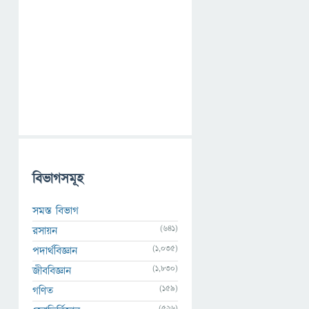
বিভাগসমূহ
সমস্ত বিভাগ
(641)
রসায়ন
(1,035)
পদার্থবিজ্ঞান
(1,830)
জীববিজ্ঞান
(159)
গণিত
(526)