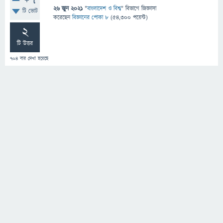
+7
26 জুন 2021
"
বাংলাদেশ ও বিশ্ব
" বিভাগে
জিজ্ঞাসা
টি ভোট
করেছেন
বিজ্ঞানের পোকা ৮
(
54,300
পয়েন্ট)
2
টি উত্তর
704
বার দেখা হয়েছে