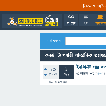
বিজ্ঞান ও প্রযুক্
বী হোম
প্রশ্ন
গরমাগরম
প্রশ্ন করুন:
কতটা ট্যাগধারী সাম্প্রতিক প্রশ্নগু
ইনফিনিটি প্রায় ক
+3
1
31 জানুয়ারি 2021
"
গণিত
" ব
টি ভোট
উত্তর
298
বার দেখা হয়েছে