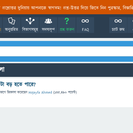
তির প্রশ্নোত্তর দুনিয়ায় আপনাকে স্বাগতম! প্রশ্ন-উত্তর দিয়ে জিতে নিন পুরস্কার, বিস্ত
!
অনুত্তরিত
বিভাগসমূহ
সদস্যবৃন্দ
প্রশ্ন করুন
FAQ
চ্যাট রুম
লো
তটা বড় হতে পারে?
িভাগে
জিজ্ঞাসা
করেছেন
Hojayfa Ahmed
(
135,490
পয়েন্ট)