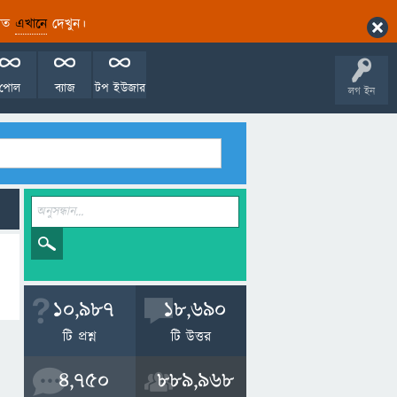
ারিত
এখানে
দেখুন।
পোল
ব্যাজ
টপ ইউজার
লগ ইন
10,987
18,690
টি প্রশ্ন
টি উত্তর
4,750
889,968