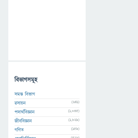
বিভাগসমূহ
সমস্ত বিভাগ
(641)
রসায়ন
(1,035)
পদার্থবিজ্ঞান
(1,829)
জীববিজ্ঞান
(159)
গণিত
(526)