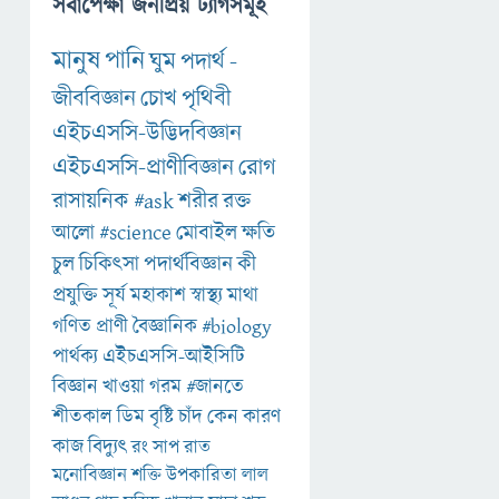
সর্বাপেক্ষা জনপ্রিয় ট্যাগসমূহ
মানুষ
পানি
ঘুম
পদার্থ
-
জীববিজ্ঞান
চোখ
পৃথিবী
এইচএসসি-উদ্ভিদবিজ্ঞান
এইচএসসি-প্রাণীবিজ্ঞান
রোগ
রাসায়নিক
#ask
শরীর
রক্ত
আলো
#science
মোবাইল
ক্ষতি
চুল
চিকিৎসা
পদার্থবিজ্ঞান
কী
প্রযুক্তি
সূর্য
মহাকাশ
স্বাস্থ্য
মাথা
গণিত
প্রাণী
বৈজ্ঞানিক
#biology
পার্থক্য
এইচএসসি-আইসিটি
বিজ্ঞান
খাওয়া
গরম
#জানতে
শীতকাল
ডিম
বৃষ্টি
চাঁদ
কেন
কারণ
কাজ
বিদ্যুৎ
রং
সাপ
রাত
মনোবিজ্ঞান
শক্তি
উপকারিতা
লাল