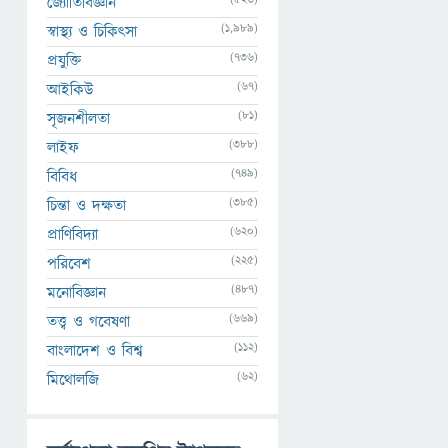
জ্যোতির্বিজ্ঞান
(1,989)
স্বাস্থ্য ও চিকিৎসা
(736)
প্রযুক্তি
(67)
আইকিউ
(81)
সৃজনশীলতা
(388)
লাইফ
(749)
বিবিধ
(385)
চিন্তা ও দক্ষতা
(620)
প্রাণিবিদ্যা
(225)
পরিবেশ
(487)
মনোবিজ্ঞান
(669)
তত্ত্ব ও গবেষণা
(112)
বাংলাদেশ ও বিশ্ব
(62)
মিথোলজি