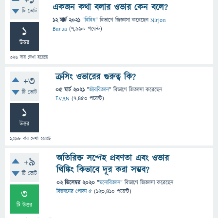
+1
একজন কথা বলার ওভার কেন বলে?
টি ভোট
12 মার্চ 2021
"
বিবিধ
" বিভাগে
জিজ্ঞাসা
করেছেন
Nirjon
1
Barua
(
7,990
পয়েন্ট)
উত্তর
326
বার দেখা হয়েছে
ক্রসিং ওভারের গুরুত্ব কি?
+3
05 মার্চ 2021
"
জীববিজ্ঞান
" বিভাগে
জিজ্ঞাসা
করেছেন
টি ভোট
EVAN
(
7,450
পয়েন্ট)
1
উত্তর
1,298
বার দেখা হয়েছে
অতিরিক্ত সন্দেহ প্রবণতা এবং ওভার
+9
থিঙ্কিং কিভাবে দূর করা সম্ভব?
টি ভোট
02 ডিসেম্বর 2020
"
মনোবিজ্ঞান
" বিভাগে
জিজ্ঞাসা
করেছেন
3
বিজ্ঞানের পোকা ৫
(
123,410
পয়েন্ট)
টি উত্তর