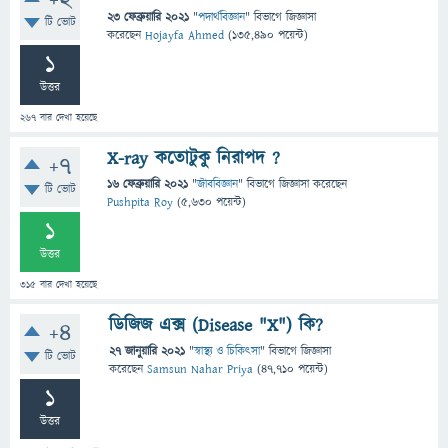
+2
23 ফেব্রুয়ারি 2021
"
পদার্থবিজ্ঞান
" বিভাগে
জিজ্ঞাসা
টি ভোট
করেছেন
Hojayfa Ahmed
(
135,490
পয়েন্ট)
1
উত্তর
267
বার দেখা হয়েছে
X-ray কতোটুকু নিরাপদ ?
+7
16 ফেব্রুয়ারি 2021
"
জীববিজ্ঞান
" বিভাগে
জিজ্ঞাসা
করেছেন
টি ভোট
Pushpita Roy
(
5,630
পয়েন্ট)
1
উত্তর
315
বার দেখা হয়েছে
ডিজিজ এক্স (Disease "X") কি?
+4
27 জানুয়ারি 2021
"
স্বাস্থ্য ও চিকিৎসা
" বিভাগে
জিজ্ঞাসা
টি ভোট
করেছেন
Samsun Nahar Priya
(
47,710
পয়েন্ট)
1
উত্তর