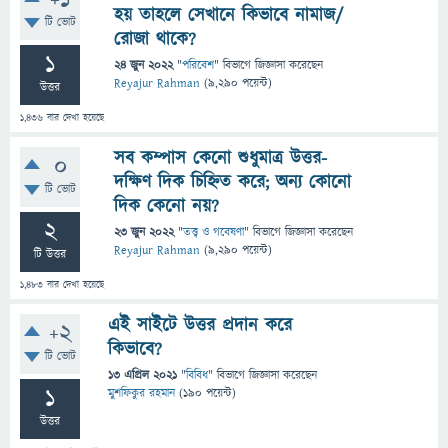
+1
হয় তাহলে সেখানে কিভাবে নামাজ/
টি ভোট
রোজা থাকে?
1
24 জুন 2022
"
পরিবেশ
" বিভাগে
জিজ্ঞাসা
করেছেন
Reyajur Rahman
(
9,290
পয়েন্ট)
উত্তর
1,436
বার দেখা হয়েছে
সব কম্পাস কেনো শুধুমাত্র উত্তর-
0
দক্ষিণ দিক চিহ্নিত করে; অন্য কোনো
টি ভোট
দিক কেনো নয়?
2
23 জুন 2022
"
তত্ত্ব ও গবেষণা
" বিভাগে
জিজ্ঞাসা
করেছেন
Reyajur Rahman
(
9,290
পয়েন্ট)
টি উত্তর
1,483
বার দেখা হয়েছে
এই সাইটে উত্তর প্রদান করে
+2
কিভাবে?
টি ভোট
13 এপ্রিল 2021
"
বিবিধ
" বিভাগে
জিজ্ঞাসা
করেছেন
1
মুশফিকুর রহমান
(
190
পয়েন্ট)
উত্তর