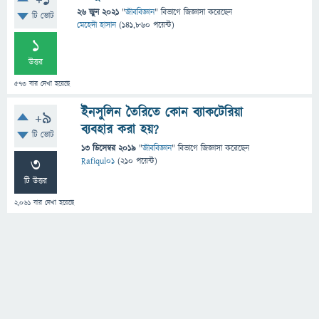
+1
26 জুন 2021
"
জীববিজ্ঞান
" বিভাগে
জিজ্ঞাসা
করেছেন
টি ভোট
মেহেদী হাসান
(
141,860
পয়েন্ট)
1
উত্তর
573
বার দেখা হয়েছে
ইনসুলিন তৈরিতে কোন ব্যাকটেরিয়া
+9
ব্যবহার করা হয়?
টি ভোট
13 ডিসেম্বর 2019
"
জীববিজ্ঞান
" বিভাগে
জিজ্ঞাসা
করেছেন
3
Rafiqul01
(
210
পয়েন্ট)
টি উত্তর
2,061
বার দেখা হয়েছে