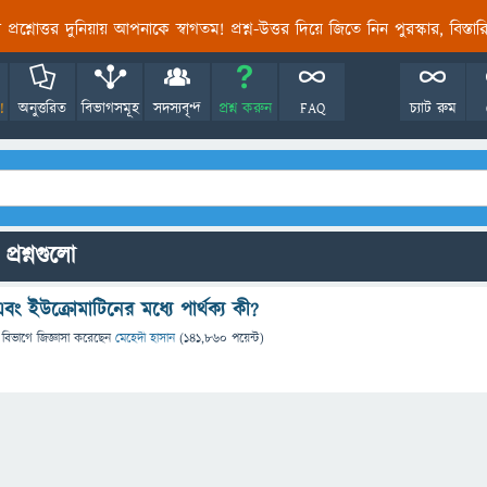
তির প্রশ্নোত্তর দুনিয়ায় আপনাকে স্বাগতম! প্রশ্ন-উত্তর দিয়ে জিতে নিন পুরস্কার, বিস্ত
!
অনুত্তরিত
বিভাগসমূহ
সদস্যবৃন্দ
প্রশ্ন করুন
FAQ
চ্যাট রুম
প্রশ্নগুলো
বং ইউক্রোমাটিনের মধ্যে পার্থক্য কী?
 বিভাগে
জিজ্ঞাসা
করেছেন
মেহেদী হাসান
(
141,860
পয়েন্ট)