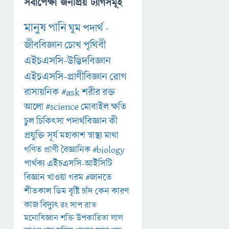
সর্বাপেক্ষা জনপ্রিয় ট্যাগসমূহ
মানুষ
পানি
ঘুম
পদার্থ
-
জীববিজ্ঞান
চোখ
পৃথিবী
এইচএসসি-উদ্ভিদবিজ্ঞান
এইচএসসি-প্রাণীবিজ্ঞান
রোগ
রাসায়নিক
#ask
শরীর
রক্ত
আলো
#science
মোবাইল
ক্ষতি
চুল
চিকিৎসা
পদার্থবিজ্ঞান
কী
প্রযুক্তি
সূর্য
মহাকাশ
স্বাস্থ্য
মাথা
গণিত
প্রাণী
বৈজ্ঞানিক
#biology
পার্থক্য
এইচএসসি-আইসিটি
বিজ্ঞান
খাওয়া
গরম
#জানতে
শীতকাল
ডিম
বৃষ্টি
চাঁদ
কেন
কারণ
কাজ
বিদ্যুৎ
রং
সাপ
রাত
মনোবিজ্ঞান
শক্তি
উপকারিতা
লাল