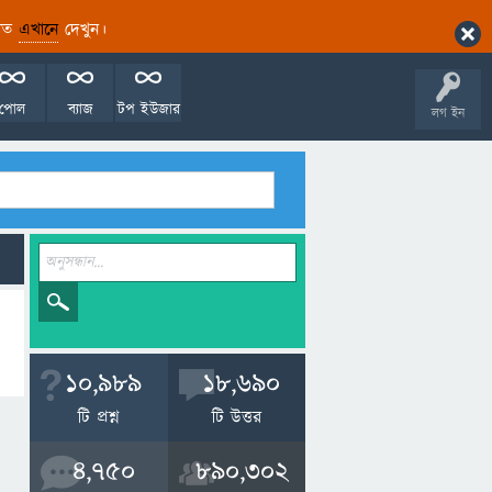
ারিত
এখানে
দেখুন।
পোল
ব্যাজ
টপ ইউজার
লগ ইন
10,989
18,690
টি প্রশ্ন
টি উত্তর
4,750
890,302