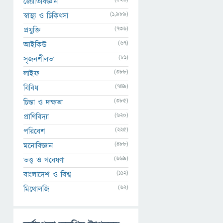
জ্যোতির্বিজ্ঞান
(1,989)
স্বাস্থ্য ও চিকিৎসা
(736)
প্রযুক্তি
(67)
আইকিউ
(81)
সৃজনশীলতা
(388)
লাইফ
(749)
বিবিধ
(385)
চিন্তা ও দক্ষতা
(620)
প্রাণিবিদ্যা
(225)
পরিবেশ
(488)
মনোবিজ্ঞান
(669)
তত্ত্ব ও গবেষণা
(112)
বাংলাদেশ ও বিশ্ব
(62)
মিথোলজি