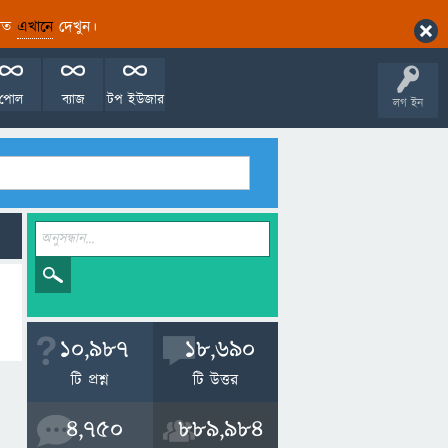
ারিত
এখানে
দেখুন।
পোল
ব্যাজ
টপ ইউজার
লগ ইন
10,987
18,690
টি প্রশ্ন
টি উত্তর
4,750
889,984