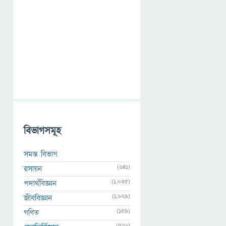
বিভাগসমূহ
সমস্ত বিভাগ
(641)
রসায়ন
(1,035)
পদার্থবিজ্ঞান
(1,829)
জীববিজ্ঞান
(159)
গণিত
(526)