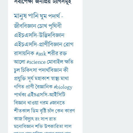
সর্বাপেক্ষা জনপ্রিয় ট্যাগসমূহ
মানুষ
পানি
ঘুম
পদার্থ
-
জীববিজ্ঞান
চোখ
পৃথিবী
এইচএসসি-উদ্ভিদবিজ্ঞান
এইচএসসি-প্রাণীবিজ্ঞান
রোগ
রাসায়নিক
#ask
শরীর
রক্ত
আলো
#science
মোবাইল
ক্ষতি
চুল
চিকিৎসা
পদার্থবিজ্ঞান
কী
প্রযুক্তি
সূর্য
মহাকাশ
স্বাস্থ্য
মাথা
গণিত
প্রাণী
বৈজ্ঞানিক
#biology
পার্থক্য
এইচএসসি-আইসিটি
বিজ্ঞান
খাওয়া
গরম
#জানতে
শীতকাল
ডিম
বৃষ্টি
চাঁদ
কেন
কারণ
কাজ
বিদ্যুৎ
রং
সাপ
রাত
মনোবিজ্ঞান
শক্তি
উপকারিতা
লাল