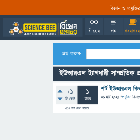
বিজ্ঞান ও প্রযুক্
বী হোম
প্রশ্ন
গরমাগরম
প্রশ্ন করুন:
ইউআরএল ট্যাগধারী সাম্প্রতিক প্র
শর্ট ইউআরএল কি
+1
1
01 মার্চ 2021
"
প্রযুক্তি
" বিভাগ
টি ভোট
উত্তর
517
বার দেখা হয়েছে