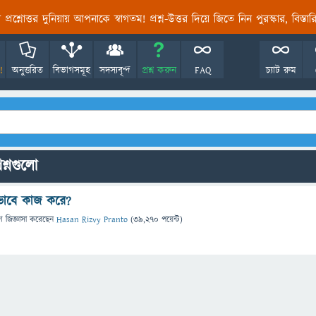
তির প্রশ্নোত্তর দুনিয়ায় আপনাকে স্বাগতম! প্রশ্ন-উত্তর দিয়ে জিতে নিন পুরস্কার, বিস্ত
!
অনুত্তরিত
বিভাগসমূহ
সদস্যবৃন্দ
প্রশ্ন করুন
FAQ
চ্যাট রুম
শ্নগুলো
ভাবে কাজ করে?
ে
জিজ্ঞাসা
করেছেন
Hasan Rizvy Pranto
(
39,270
পয়েন্ট)