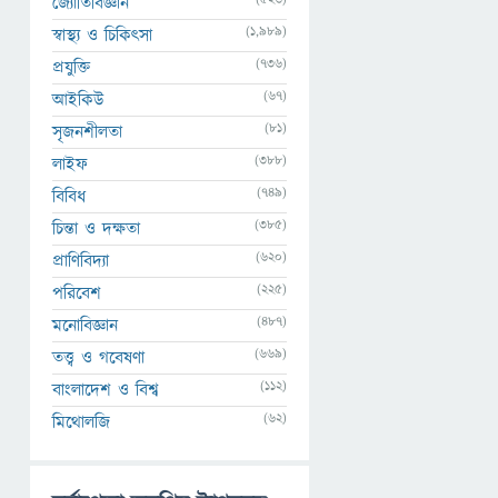
জ্যোতির্বিজ্ঞান
(1,989)
স্বাস্থ্য ও চিকিৎসা
(736)
প্রযুক্তি
(67)
আইকিউ
(81)
সৃজনশীলতা
(388)
লাইফ
(749)
বিবিধ
(385)
চিন্তা ও দক্ষতা
(620)
প্রাণিবিদ্যা
(225)
পরিবেশ
(487)
মনোবিজ্ঞান
(669)
তত্ত্ব ও গবেষণা
(112)
বাংলাদেশ ও বিশ্ব
(62)
মিথোলজি