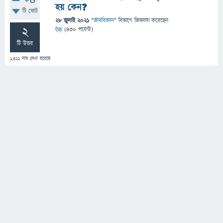
+4
হয় কেন❓
টি ভোট
28 জুলাই 2021
"
জীববিজ্ঞান
" বিভাগে
জিজ্ঞাসা
করেছেন
2
ऐक्
(
430
পয়েন্ট)
টি উত্তর
1,421
বার দেখা হয়েছে