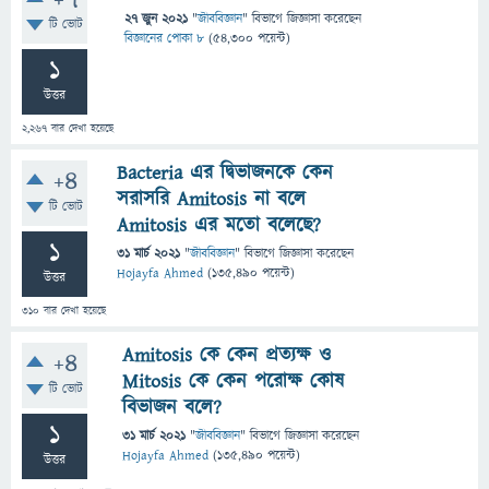
+7
27 জুন 2021
"
জীববিজ্ঞান
" বিভাগে
জিজ্ঞাসা
করেছেন
টি ভোট
বিজ্ঞানের পোকা ৮
(
54,300
পয়েন্ট)
1
উত্তর
2,267
বার দেখা হয়েছে
Bacteria এর দ্বিভাজনকে কেন
+4
সরাসরি Amitosis না বলে
টি ভোট
Amitosis এর মতো বলেছে?
1
31 মার্চ 2021
"
জীববিজ্ঞান
" বিভাগে
জিজ্ঞাসা
করেছেন
Hojayfa Ahmed
(
135,490
পয়েন্ট)
উত্তর
310
বার দেখা হয়েছে
Amitosis কে কেন প্রত্যক্ষ ও
+4
Mitosis কে কেন পরোক্ষ কোষ
টি ভোট
বিভাজন বলে?
1
31 মার্চ 2021
"
জীববিজ্ঞান
" বিভাগে
জিজ্ঞাসা
করেছেন
Hojayfa Ahmed
(
135,490
পয়েন্ট)
উত্তর