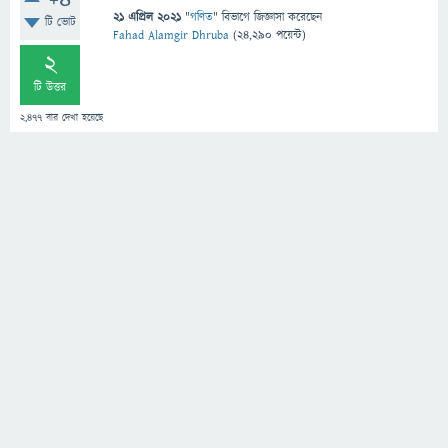
+4
21 এপ্রিল 2021
"
গণিত
" বিভাগে
জিজ্ঞাসা
করেছেন
টি ভোট
Fahad Alamgir Dhruba
(
24,290
পয়েন্ট)
2
টি উত্তর
2,477
বার দেখা হয়েছে