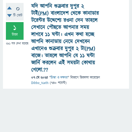
যদি আপনি শুক্রবার দুপুর ২
0
টাই(PM) বাংলাদেশ থেকে কানাডার
টি ভোট
টরেন্টর উদ্দেশ্যে রওনা দেন তাহলে
1
সেখানে পৌছতে আপনার সময়
লাগবে ১১ ঘন্টা। এখন কথা হচ্ছে
উত্তর
আপনি কানাডায় নেমে দেখবেন
291
বার দেখা হয়েছে
এখানেও শুক্রবার দুপুর ২ টা(PM)
বাজে। তাহলে আপনি যে ১১ ঘন্টা
জার্নি করলেন এই সময়টা কোথায়
গেলো.??
07 মে 2025
"
চিন্তা ও দক্ষতা
" বিভাগে
জিজ্ঞাসা
করেছেন
Dibbo_Nath
(
740
পয়েন্ট)