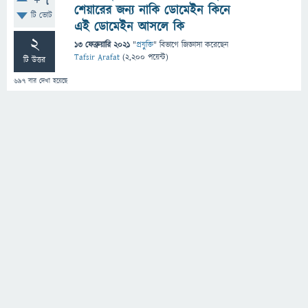
+7
শেয়ারের জন্য নাকি ডোমেইন কিনে
টি ভোট
এই ডোমেইন আসলে কি
2
13 ফেব্রুয়ারি 2021
"
প্রযুক্তি
" বিভাগে
জিজ্ঞাসা
করেছেন
Tafsir Arafat
(
2,200
পয়েন্ট)
টি উত্তর
697
বার দেখা হয়েছে