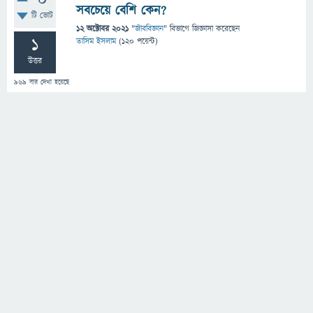
0
সবচেয়ে বেশি কেন?
টি ভোট
12 অক্টোবর 2021
"
জীববিজ্ঞান
" বিভাগে
জিজ্ঞাসা
করেছেন
1
তাসিম ইসলাম
(
120
পয়েন্ট)
উত্তর
969
বার দেখা হয়েছে