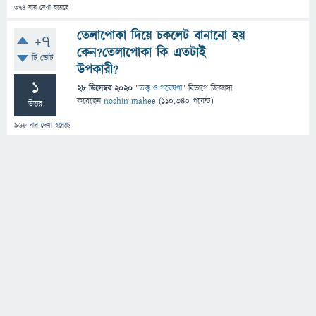
374
বার দেখা হয়েছে
তেলাপোকা দিয়ে চকলেট বানানো হয়
+7
কেন?তেলাপোকা কি এতটাই
টি ভোট
উপকারী?
1
28 ডিসেম্বর 2020
"
তত্ত্ব ও গবেষণা
" বিভাগে
জিজ্ঞাসা
করেছেন
noshin mahee
(
110,340
পয়েন্ট)
উত্তর
968
বার দেখা হয়েছে