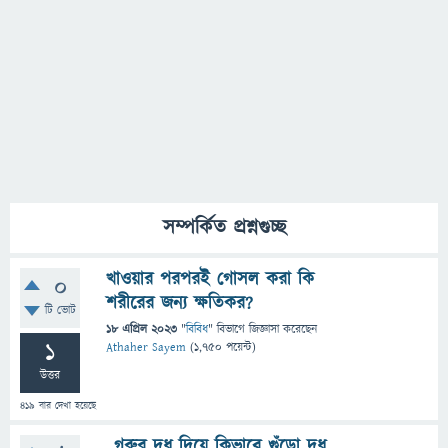
সম্পর্কিত প্রশ্নগুচ্ছ
খাওয়ার পরপরই গোসল করা কি
0
শরীরের জন্য ক্ষতিকর?
টি ভোট
18 এপ্রিল 2023
"
বিবিধ
" বিভাগে
জিজ্ঞাসা
করেছেন
1
Athaher Sayem
(
1,750
পয়েন্ট)
উত্তর
419
বার দেখা হয়েছে
গরুর দুধ দিয়ে কিভাবে গুঁড়ো দুধ