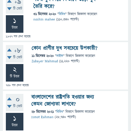
+9
তৈরি করে?
টি ভোট
31 ডিসেম্বর 2020
"
বিবিধ
" বিভাগে
জিজ্ঞাসা
করেছেন
1
noshin mahee
(
110,340
পয়েন্ট)
উত্তর
1,837
বার দেখা হয়েছে
কোন প্রাণীর দুধ সবচেয়ে উপকারী?
+8
11 ডিসেম্বর 2020
"
লাইফ
" বিভাগে
জিজ্ঞাসা
করেছেন
টি ভোট
Zubayer Mahmud
(
11,220
পয়েন্ট)
2
টি উত্তর
738
বার দেখা হয়েছে
বাংলাদেশের রাষ্ট্রপতি হওয়ার জন্য
0
কেমন জোগ্যতা লাগবে?
টি ভোট
28 ডিসেম্বর 2021
"
বিবিধ
" বিভাগে
জিজ্ঞাসা
করেছেন
1
Ismot Rahman
(
28,740
পয়েন্ট)
উত্তর