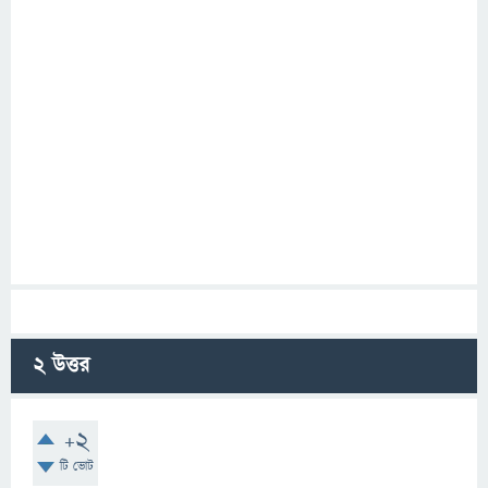
2
উত্তর
+2
টি ভোট