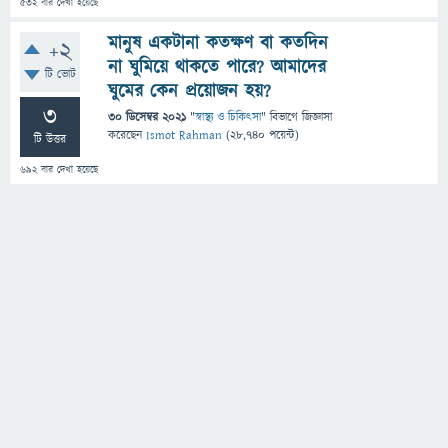
532
বার দেখা হয়েছে
মানুষ একটানা কতক্ষণ বা কতদিন
+2
না ঘুমিয়ে থাকতে পারে? আমাদের
টি ভোট
ঘুমের কেন প্রয়োজন হয়?
3
30 ডিসেম্বর 2021
"
স্বাস্থ্য ও চিকিৎসা
" বিভাগে
জিজ্ঞাসা
করেছেন
Ismot Rahman
(
28,740
পয়েন্ট)
টি উত্তর
692
বার দেখা হয়েছে