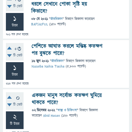
ধরলে সেখানে পোকা সৃষ্টি হয়
টি ভোট
কিভাবে?
1
08 মে 2021
"
জীববিজ্ঞান
" বিভাগে
জিজ্ঞাসা
করেছেন
BAFSAIFUL
(
150
পয়েন্ট)
উত্তর
701
বার দেখা হয়েছে
পেশিতে আঘাত করলে মস্তিষ্ক কতক্ষণ
+3
পর বুঝতে পারে?
টি ভোট
16 জুন 2021
"
জীববিজ্ঞান
" বিভাগে
জিজ্ঞাসা
করেছেন
1
Nusaiba Nahia Tiasha
(
5,800
পয়েন্ট)
উত্তর
313
বার দেখা হয়েছে
একজন মানুষ সর্বোচ্চ কতক্ষণ ঘুমিয়ে
0
থাকতে পারে?
টি ভোট
02 ডিসেম্বর 2022
"
স্বাস্থ্য ও চিকিৎসা
" বিভাগে
জিজ্ঞাসা
2
করেছেন
Abid Hasan
(
120
পয়েন্ট)
টি উত্তর