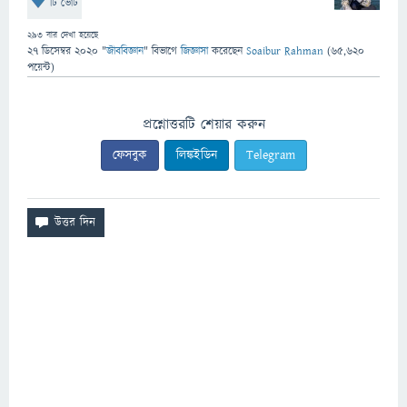
টি ভোট
293
বার দেখা হয়েছে
27 ডিসেম্বর 2020
"
জীববিজ্ঞান
" বিভাগে
জিজ্ঞাসা
করেছেন
Soaibur Rahman
(
65,620
পয়েন্ট)
প্রশ্নোত্তরটি শেয়ার করুন
ফেসবুক
লিঙ্কইডিন
Telegram