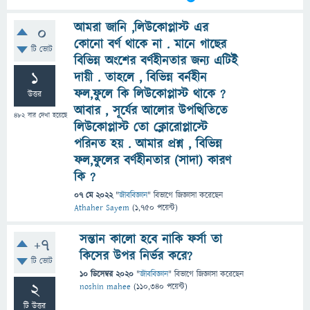
আমরা জানি ,লিউকোপ্লাস্ট এর
0
কোনো বর্ণ থাকে না . মানে গাছের
টি ভোট
বিভিন্ন অংশের বর্ণহীনতার জন্য এটিই
1
দায়ী . তাহলে , বিভিন্ন বর্নহীন
ফল,ফুলে কি লিউকোপ্লাস্ট থাকে ?
উত্তর
আবার , সূর্যের আলোর উপত্থিতিতে
482
বার দেখা হয়েছে
লিউকোপ্লাস্ট তো ক্লোরোপ্লাস্টে
পরিনত হয় . আমার প্রশ্ন , বিভিন্ন
ফল,ফুলের বর্ণহীনতার (সাদা) কারণ
কি ?
07 মে 2022
"
জীববিজ্ঞান
" বিভাগে
জিজ্ঞাসা
করেছেন
Athaher Sayem
(
1,750
পয়েন্ট)
সন্তান কালো হবে নাকি ফর্সা তা
+7
কিসের উপর নির্ভর করে?
টি ভোট
10 ডিসেম্বর 2020
"
জীববিজ্ঞান
" বিভাগে
জিজ্ঞাসা
করেছেন
2
noshin mahee
(
110,340
পয়েন্ট)
টি উত্তর