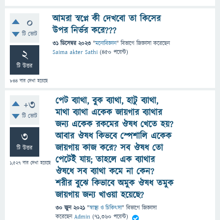
আমরা স্বপ্নে কী দেখবো তা কিসের
0
উপর নির্ভর করে???
টি ভোট
31 ডিসেম্বর 2023
"
মনোবিজ্ঞান
" বিভাগে
জিজ্ঞাসা
করেছেন
2
Saima akter Sathi
(
450
পয়েন্ট)
টি উত্তর
844
বার দেখা হয়েছে
পেট ব্যাথা, বুক ব্যাথা, হাটু ব্যাথা,
+3
মাথা ব্যাথা একেক জায়গার ব্যাথার
টি ভোট
জন্য একেক রকমের ঔষধ খেতে হয়?
3
আবার ঔষধ কিভবে স্পেশালি একেক
জায়গায় কাজ করে? সব ঔষধ তো
টি উত্তর
পেটেই যায়; তাহলে এক ব্যাথার
1,527
বার দেখা হয়েছে
ঔষধে সব ব্যাথা কমে না কেন?
শরীর বুঝে কিভাবে অমুক ঔষধ তমুক
জায়গায় জন্য খাওয়া হয়েছে?
30 জুন 2021
"
স্বাস্থ্য ও চিকিৎসা
" বিভাগে
জিজ্ঞাসা
করেছেন
Admin
(
71,360
পয়েন্ট)