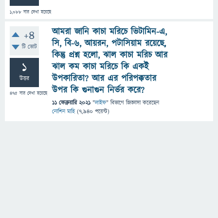
1,088
বার দেখা হয়েছে
আমরা জানি কাচা মরিচে ভিটামিন-এ,
+4
সি, বি-৬, আয়রন, পটাসিয়াম রয়েছে,
টি ভোট
কিন্তু প্রশ্ন হলো, ঝাল কাচা মরিচ আর
1
ঝাল কম কাচা মরিচে কি একই
উপকারিতা? আর এর পরিপক্কতার
উত্তর
উপর কি গুনাগুন নির্ভর করে?
475
বার দেখা হয়েছে
11 ফেব্রুয়ারি 2021
"
লাইফ
" বিভাগে
জিজ্ঞাসা
করেছেন
নোশিন মাহি
(
7,940
পয়েন্ট)